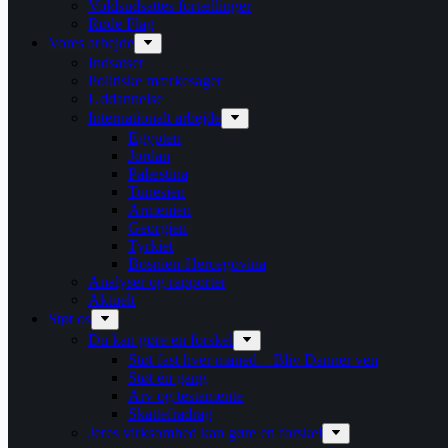
Voldsudsattes fortællinger
Røde Flag
Vores arbejde
Indsatser
Politiske mærkesager
Uddannelse
Internationalt arbejde
Egypten
Jordan
Palæstina
Tunesien
Armenien
Georgien
Tyrkiet
Bosnien-Hercegovina
Analyser og rapporter
Aktuelt
Støt os
Du kan gøre en forskel
Støt fast hver måned – Bliv Danner ven
Støt én gang
Arv og testamente
Skattefradrag
Jeres virksomhed kan gøre en forskel