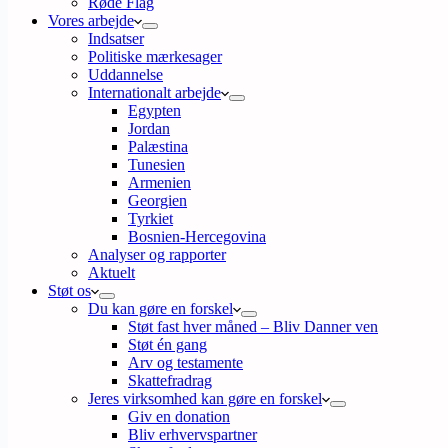
Røde Flag
Vores arbejde
Indsatser
Politiske mærkesager
Uddannelse
Internationalt arbejde
Egypten
Jordan
Palæstina
Tunesien
Armenien
Georgien
Tyrkiet
Bosnien-Hercegovina
Analyser og rapporter
Aktuelt
Støt os
Du kan gøre en forskel
Støt fast hver måned – Bliv Danner ven
Støt én gang
Arv og testamente
Skattefradrag
Jeres virksomhed kan gøre en forskel
Giv en donation
Bliv erhvervspartner