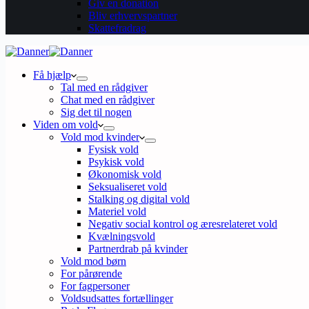
Giv en donation
Bliv erhvervspartner
Skattefradrag
Få hjælp
Tal med en rådgiver
Chat med en rådgiver
Sig det til nogen
Viden om vold
Vold mod kvinder
Fysisk vold
Psykisk vold
Økonomisk vold
Seksualiseret vold
Stalking og digital vold
Materiel vold
Negativ social kontrol og æresrelateret vold
Kvælningsvold
Partnerdrab på kvinder
Vold mod børn
For pårørende
For fagpersoner
Voldsudsattes fortællinger