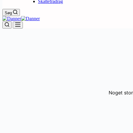
Skattefradrag
Søg
Noget stor