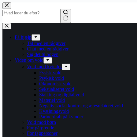
Fortsæt
til
indhold
Få hjælp
Tal med en rådgiver
Chat med en rådgiver
Sig det til nogen
Viden om vold
Vold mod kvinder
Fysisk vold
Psykisk vold
Økonomisk vold
Seksualiseret vold
Stalking og digital vold
Materiel vold
Negativ social kontrol og æresrelateret vold
Kvælningsvold
Partnerdrab på kvinder
Vold mod børn
For pårørende
For fagpersoner