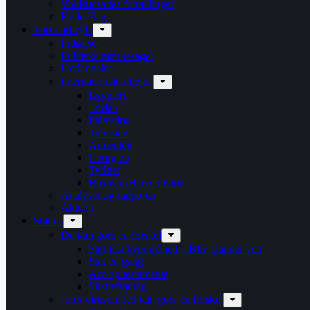
Voldsudsattes fortællinger
Røde Flag
Vores arbejde
Indsatser
Politiske mærkesager
Uddannelse
Internationalt arbejde
Egypten
Jordan
Palæstina
Tunesien
Armenien
Georgien
Tyrkiet
Bosnien-Hercegovina
Analyser og rapporter
Aktuelt
Støt os
Du kan gøre en forskel
Støt fast hver måned – Bliv Danner ven
Støt én gang
Arv og testamente
Skattefradrag
Jeres virksomhed kan gøre en forskel