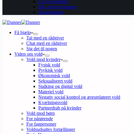
Giv en donation
Bliv erhvervspartner
Skattefradrag
Få hjælp
Tal med en rådgiver
Chat med en rådgiver
Sig det til nogen
Viden om vold
Vold mod kvinder
Fysisk vold
Psykisk vold
Økonomisk vold
Seksualiseret vold
Stalking og digital vold
Materiel vold
Negativ social kontrol og æresrelateret vold
Kvælningsvold
Partnerdrab på kvinder
Vold mod børn
For pårørende
For fagpersoner
Voldsudsattes fortællinger