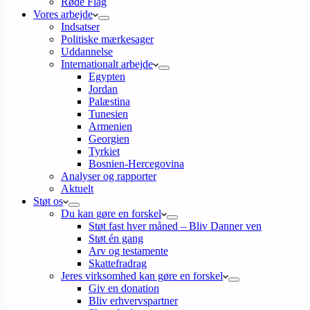
Røde Flag
Vores arbejde
Indsatser
Politiske mærkesager
Uddannelse
Internationalt arbejde
Egypten
Jordan
Palæstina
Tunesien
Armenien
Georgien
Tyrkiet
Bosnien-Hercegovina
Analyser og rapporter
Aktuelt
Støt os
Du kan gøre en forskel
Støt fast hver måned – Bliv Danner ven
Støt én gang
Arv og testamente
Skattefradrag
Jeres virksomhed kan gøre en forskel
Giv en donation
Bliv erhvervspartner