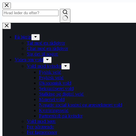
Fortsæt
til
indhold
Få hjælp
Tal med en rådgiver
Chat med en rådgiver
Sig det til nogen
Viden om vold
Vold mod kvinder
Fysisk vold
Psykisk vold
Økonomisk vold
Seksualiseret vold
Stalking og digital vold
Materiel vold
Negativ social kontrol og æresrelateret vold
Kvælningsvold
Partnerdrab på kvinder
Vold mod børn
For pårørende
For fagpersoner