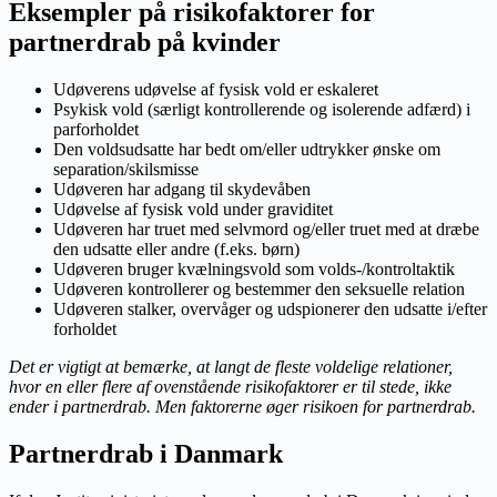
Eksempler på risikofaktorer for
partnerdrab på kvinder
Udøverens udøvelse af fysisk vold er eskaleret
Psykisk vold (særligt kontrollerende og isolerende adfærd) i
parforholdet
Den voldsudsatte har bedt om/eller udtrykker ønske om
separation/skilsmisse
Udøveren har adgang til skydevåben
Udøvelse af fysisk vold under graviditet
Udøveren har truet med selvmord og/eller truet med at dræbe
den udsatte eller andre (f.eks. børn)
Udøveren bruger kvælningsvold som volds-/kontroltaktik
Udøveren kontrollerer og bestemmer den seksuelle relation
Udøveren stalker, overvåger og udspionerer den udsatte i/efter
forholdet
Det er vigtigt at bemærke, at langt de fleste voldelige relationer,
hvor en eller flere af ovenstående risikofaktorer er til stede, ikke
ender i partnerdrab. Men faktorerne øger risikoen for partnerdrab.
Partnerdrab i Danmark