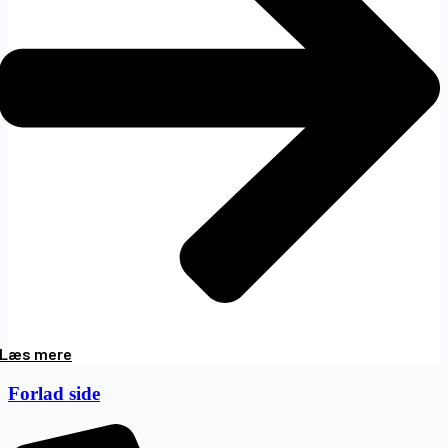
Læs mere
Forlad side