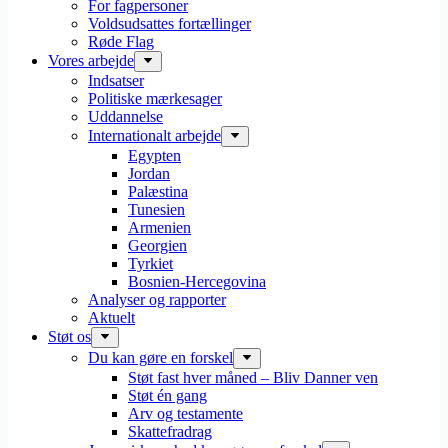
For fagpersoner
Voldsudsattes fortællinger
Røde Flag
Vores arbejde
Indsatser
Politiske mærkesager
Uddannelse
Internationalt arbejde
Egypten
Jordan
Palæstina
Tunesien
Armenien
Georgien
Tyrkiet
Bosnien-Hercegovina
Analyser og rapporter
Aktuelt
Støt os
Du kan gøre en forskel
Støt fast hver måned – Bliv Danner ven
Støt én gang
Arv og testamente
Skattefradrag