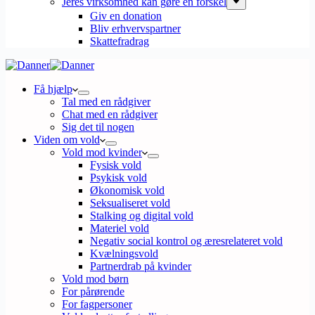
Jeres virksomhed kan gøre en forskel
Giv en donation
Bliv erhvervspartner
Skattefradrag
Få hjælp
Tal med en rådgiver
Chat med en rådgiver
Sig det til nogen
Viden om vold
Vold mod kvinder
Fysisk vold
Psykisk vold
Økonomisk vold
Seksualiseret vold
Stalking og digital vold
Materiel vold
Negativ social kontrol og æresrelateret vold
Kvælningsvold
Partnerdrab på kvinder
Vold mod børn
For pårørende
For fagpersoner