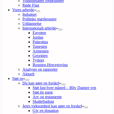
Voldsudsattes fortællinger
Røde Flag
Vores arbejde
Indsatser
Politiske mærkesager
Uddannelse
Internationalt arbejde
Egypten
Jordan
Palæstina
Tunesien
Armenien
Georgien
Tyrkiet
Bosnien-Hercegovina
Analyser og rapporter
Aktuelt
Støt os
Du kan gøre en forskel
Støt fast hver måned – Bliv Danner ven
Støt én gang
Arv og testamente
Skattefradrag
Jeres virksomhed kan gøre en forskel
Giv en donation