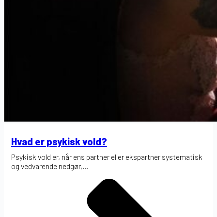
Hvad er psykisk vold?
Psykisk vold er, når ens partner eller ekspartner systematisk
og vedvarende nedgør,...