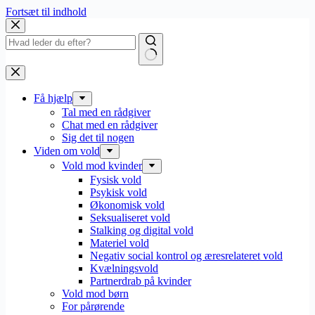
Fortsæt til indhold
Få hjælp
Tal med en rådgiver
Chat med en rådgiver
Sig det til nogen
Viden om vold
Vold mod kvinder
Fysisk vold
Psykisk vold
Økonomisk vold
Seksualiseret vold
Stalking og digital vold
Materiel vold
Negativ social kontrol og æresrelateret vold
Kvælningsvold
Partnerdrab på kvinder
Vold mod børn
For pårørende