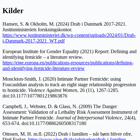
Kilder
Hansen, S. & Okholm, M.
(2024) Drab i Danmark 2017-2021.
Justitsministeriets forskningskontor.
https://www.justitsministeriet.dk/wp-content/uploads/2024/01/Drab-
i-Danmark-2017-2021_WT.pdf
European Institute for Gender Equality (2021) Report: Defining and
identifying femicide – a literature review.
https://eige.europa.eu/publications-resources/publications/defining-
and-identifying-femicide-literature-review
Monckton-Smith, J. (2020) Intimate Partner Femicide: using
Foucauldian analysis to track an eight stage relationship progression
to homicide.
Violence Against Women
, 26 (11), 1267-1285.
doi:10.1177/1077801219863876
Campbell, J., Webster, D. & Glass, N. (2009) The Danger
Assessment: Validation of a Lethality Risk Assessment Instrument of
Intimate Partner Femicide.
Journal of Interpersonal Violence
, 24(4),
653-674. doi:10.1177/0886260508317180
Ottosen, M. H. m.fl. (2022) Drab i familien – når børn bliver ofre.
Djøf Forlag.
https://www.vive.dk/da/udgivelser/drab-i-familien-