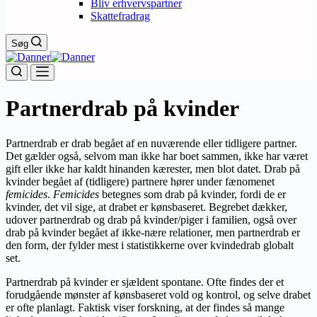
Bliv erhvervspartner
Skattefradrag
Søg
Partnerdrab på kvinder
Partnerdrab er drab begået af en nuværende eller tidligere partner.
Det gælder også, selvom man ikke har boet sammen, ikke har været
gift eller ikke har kaldt hinanden kærester, men blot datet. Drab på
kvinder begået af (tidligere) partnere hører under fænomenet
femicides
.
Femicides
betegnes som drab på kvinder, fordi de er
kvinder, det vil sige, at drabet er kønsbaseret. Begrebet dækker,
udover partnerdrab og drab på kvinder/piger i familien, også over
drab på kvinder begået af ikke-nære relationer, men partnerdrab er
den form, der fylder mest i statistikkerne over kvindedrab globalt
set.
Partnerdrab på kvinder er sjældent spontane. Ofte findes der et
forudgående mønster af kønsbaseret vold og kontrol, og selve drabet
er ofte planlagt. Faktisk viser forskning, at der findes så mange