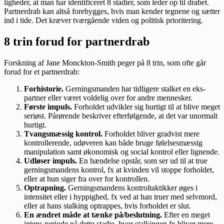
ligheder, at man har identificeret 8 stadier, som leder op til drabet.
Partnerdrab kan altså forebygges, hvis man kender tegnene og sætter
ind i tide. Det kræver tværgående viden og politisk prioritering.
8 trin forud for partnerdrab
Forskning af Jane Monckton-Smith peger på 8 trin, som ofte går
forud for et partnerdrab:
Forhistorie.
Gerningsmanden har tidligere stalket en eks-
partner eller været voldelig over for andre mennesker.
Første impuls.
Forholdet udvikler sig hurtigt til at blive meget
seriøst. Pårørende beskriver efterfølgende, at det var unormalt
hurtigt.
Tvangsmæssig kontrol.
Forholdet bliver gradvist mere
kontrollerende, udøveren kan både bruge følelsesmæssig
manipulation samt økonomisk og social kontrol eller lignende.
Udløser impuls.
En hændelse opstår, som ser ud til at true
gerningsmandens kontrol, fx at kvinden vil stoppe forholdet,
eller at hun siger fra over for kontrollen.
Optrapning.
Gerningsmandens kontroltaktikker øges i
intensitet eller i hyppighed, fx ved at han truer med selvmord,
eller at hans stalking optrappes, hvis forholdet er slut.
En ændret måde at tænke på/beslutning.
Efter en meget
intens periode på dette stadie, hvor stalkingen fx bliver mere