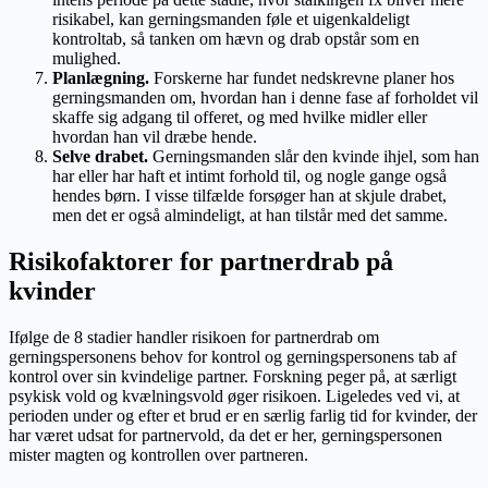
risikabel, kan gerningsmanden føle et uigenkaldeligt
kontroltab, så tanken om hævn og drab opstår som en
mulighed.
Planlægning.
Forskerne har fundet nedskrevne planer hos
gerningsmanden om, hvordan han i denne fase af forholdet vil
skaffe sig adgang til offeret, og med hvilke midler eller
hvordan han vil dræbe hende.
Selve drabet.
Gerningsmanden slår den kvinde ihjel, som han
har eller har haft et intimt forhold til, og nogle gange også
hendes børn. I visse tilfælde forsøger han at skjule drabet,
men det er også almindeligt, at han tilstår med det samme.
Risikofaktorer for partnerdrab på
kvinder
Ifølge de 8 stadier handler risikoen for partnerdrab om
gerningspersonens behov for kontrol og gerningspersonens tab af
kontrol over sin kvindelige partner. Forskning peger på, at særligt
psykisk vold og kvælningsvold øger risikoen. Ligeledes ved vi, at
perioden under og efter et brud er en særlig farlig tid for kvinder, der
har været udsat for partnervold, da det er her, gerningspersonen
mister magten og kontrollen over partneren.