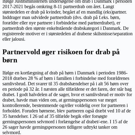
Ifølge Justitsministeriets undersøgelse om drab i Danmark i perioden
2017-2021 begås omkring 8-11 partnerdrab om året. Langt
størstedelen er drab på kvinder, begået af en mandlig (eks)partner.
Inddrager man udvidede partnerdrab (dvs. drab på f.eks. børn,
forældre eller nye partnere i forbindelse med partnerdrabet), er
partnerdrab den største enkeltstående drabskategori i Danmark. De
registrerede motiver er i størstedelen af drabene skilsmisse/separation
eller jalousi.
Partnervold øger risikoen for drab på
børn
Ifølge en kortlægning af drab på børn i Danmark i perioden 1986-
2018 dræbes 28 % af børn i familien i forbindelse med forældrenes
samlivsbrud. Det svarer til 35 drabshændelser på i alt 56 børn over
en periode på 32 år. I næsten alle tilfældene er det faren, der står bag
drabet. I godt halvdelen af de sager, hvor et samlivsbrud er motiv for
drabet, havde man viden om, at gerningspersonen var meget
kontrollerende, bestemmende og/eller voldelig over for partneren i
forholdet. Foruden børnene, blev partneren også dræbt ved 10 af de
35 hændelser. I 26 ud af 35 tilfælde begik eller forsøgte
gerningspersonen selvmord i forlængelse af drabet/-ene. I 15 af de
26 sager havde gerningspersonen tidligere udtrykt tanker om
selvmord.