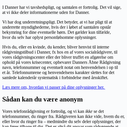
I Danner har vi tavshedspligt, og samtalen er fortrolig. Det vil sige,
at vi ikke deler informationerne uden for Danner.
Vi har dog underretningspligt.
Det betyder, at vi har pligt til at
underrette myndighederne, hvis der i løbet af samtalen opstår
bekymring for dine eventuelle børn. Det gælder kun tilfælde,
hvor du selv har oplyst personfølsomme oplysninger.
Hvis du, eller en kvinde, du kender, bliver henvist til interne
rådgivningstilbud i Danner, fx hos en af vores socialrådgivere,
til
vores rådgivningscenter eller der bliver truffet en afgørelse om
ophold på vores krisecenter, opbevarer Danners Åbne Rådgivning
navn, telefonnummer og eventuelt notat om henvendelsen i op til
et år. Telefonnumrene og henvendelsens karakter slettes for det
samlede kalenderår systematisk i forbindelse med årsskiftet.
Læs mere om, hvordan vi passer på dine oplysninger her.
Sådan kan du være anonym
Vores telefonrådgivning er fortrolig, og vi kan
ikke
se det
telefonnummer, du ringer fra. Rådgiveren kan ikke vide, hvem du er,
eller hvor du ringer fra – medmindre du selv deler oplysninger, der
kan føres tilbage til dig. Det er altså dit ansvar som rådsøgende at