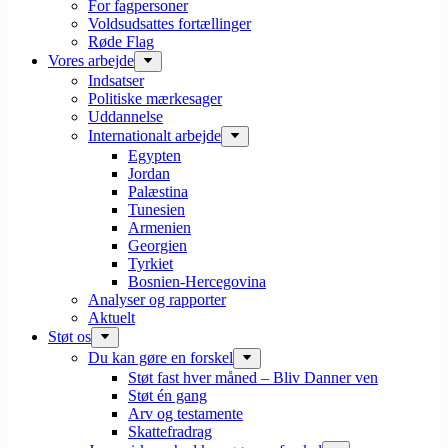
For fagpersoner
Voldsudsattes fortællinger
Røde Flag
Vores arbejde
Indsatser
Politiske mærkesager
Uddannelse
Internationalt arbejde
Egypten
Jordan
Palæstina
Tunesien
Armenien
Georgien
Tyrkiet
Bosnien-Hercegovina
Analyser og rapporter
Aktuelt
Støt os
Du kan gøre en forskel
Støt fast hver måned – Bliv Danner ven
Støt én gang
Arv og testamente
Skattefradrag