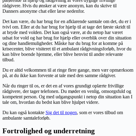
pårørende få hjælp og rådgivning af vores dygtige frivillige
rådgivere. Hvis du ønsker at være anonym, kan du skrive til
Danners anonyme chat eller læse nedenfor.
Det kan være, du har brug for en afklarende samtale om det, du er i
tvivl om. Eller at du har brug for hjælp til at tage det første skridt til
at bryde med volden. Det kan også være, at du netop har været
udsat for vold og har brug for hjælp eller overblik over din situation
og dine handlemuligheder. Måske har du brug for at komme på
krisecenter, blive visiteret til et ambulant rådgivningsforløb, hvor du
kan blive boende hjemme
,
eller blive henvist til andre relevante
tilbud.
Du er altid velkommen til at ringe flere gange, men vær opmærksom
på, at du ikke kan forvente at tale med den samme rådgiver.
Når du ringer til os, er det en af vores grundigt oplærte frivillige
rådgivere, der tager telefonen. Du møder en venlig, omsorgsfuld og
kompetent person. Og med udgangspunkt i netop din situation kan I
tale om, hvordan du bedst kan blive hjulpet videre.
Du kan også kontakte
Sig det til nogen
, som er vores tilbud om
ambulante samtaleforløb.
Fortrolighed og underretning