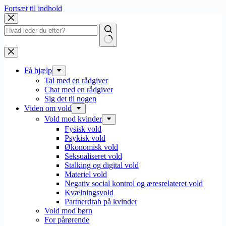
Fortsæt til indhold
Få hjælp
Tal med en rådgiver
Chat med en rådgiver
Sig det til nogen
Viden om vold
Vold mod kvinder
Fysisk vold
Psykisk vold
Økonomisk vold
Seksualiseret vold
Stalking og digital vold
Materiel vold
Negativ social kontrol og æresrelateret vold
Kvælningsvold
Partnerdrab på kvinder
Vold mod børn
For pårørende