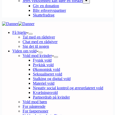
Jeres virksomhed kan gøre en forskel
Giv en donation
Bliv erhvervspartner
Skattefradrag
Få hjælp
Tal med en rådgiver
Chat med en rådgiver
Sig det til nogen
Viden om vold
Vold mod kvinder
Fysisk vold
Psykisk vold
Økonomisk vold
Seksualiseret vold
Stalking og digital vold
Materiel vold
Negativ social kontrol og æresrelateret vold
Kvælningsvold
Partnerdrab på kvinder
Vold mod børn
For pårørende
For fagpersoner