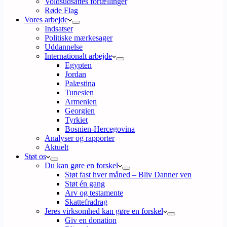
Voldsudsattes fortællinger
Røde Flag
Vores arbejde
Indsatser
Politiske mærkesager
Uddannelse
Internationalt arbejde
Egypten
Jordan
Palæstina
Tunesien
Armenien
Georgien
Tyrkiet
Bosnien-Hercegovina
Analyser og rapporter
Aktuelt
Støt os
Du kan gøre en forskel
Støt fast hver måned – Bliv Danner ven
Støt én gang
Arv og testamente
Skattefradrag
Jeres virksomhed kan gøre en forskel
Giv en donation