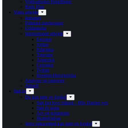
Voldsudsattes fortællinger
Røde Flag
Vores arbejde
Indsatser
Politiske mærkesager
Uddannelse
Internationalt arbejde
Egypten
Jordan
Palæstina
Tunesien
Armenien
Georgien
Tyrkiet
Bosnien-Hercegovina
Analyser og rapporter
Aktuelt
Støt os
Du kan gøre en forskel
Støt fast hver måned – Bliv Danner ven
Støt én gang
Arv og testamente
Skattefradrag
Jeres virksomhed kan gøre en forskel