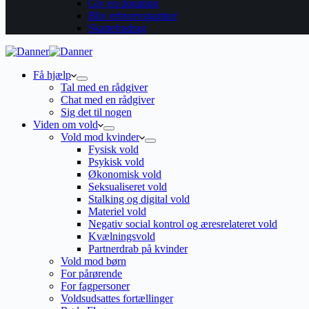
Giv en donation
Bliv erhvervspartner
Skattefradrag
Få hjælp
Tal med en rådgiver
Chat med en rådgiver
Sig det til nogen
Viden om vold
Vold mod kvinder
Fysisk vold
Psykisk vold
Økonomisk vold
Seksualiseret vold
Stalking og digital vold
Materiel vold
Negativ social kontrol og æresrelateret vold
Kvælningsvold
Partnerdrab på kvinder
Vold mod børn
For pårørende
For fagpersoner
Voldsudsattes fortællinger