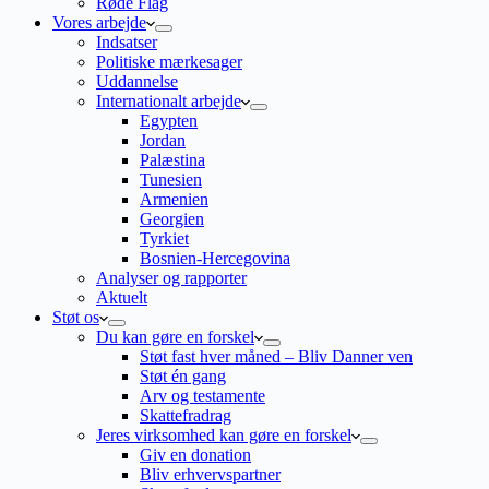
Røde Flag
Vores arbejde
Indsatser
Politiske mærkesager
Uddannelse
Internationalt arbejde
Egypten
Jordan
Palæstina
Tunesien
Armenien
Georgien
Tyrkiet
Bosnien-Hercegovina
Analyser og rapporter
Aktuelt
Støt os
Du kan gøre en forskel
Støt fast hver måned – Bliv Danner ven
Støt én gang
Arv og testamente
Skattefradrag
Jeres virksomhed kan gøre en forskel
Giv en donation
Bliv erhvervspartner