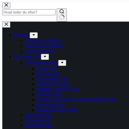
Fortsæt
til
indhold
Få hjælp
Tal med en rådgiver
Chat med en rådgiver
Sig det til nogen
Viden om vold
Vold mod kvinder
Fysisk vold
Psykisk vold
Økonomisk vold
Seksualiseret vold
Stalking og digital vold
Materiel vold
Negativ social kontrol og æresrelateret vold
Kvælningsvold
Partnerdrab på kvinder
Vold mod børn
For pårørende
For fagpersoner