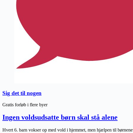
Sig det til nogen
Gratis forløb i flere byer
Ingen voldsudsatte børn skal stå alene
Hvert 6. barn vokser op med vold i hjemmet, men hjælpen til børnene fo