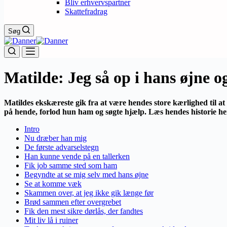
Bliv erhvervspartner
Skattefradrag
Søg
Matilde: Jeg så op i hans øjne
Matildes ekskæreste gik fra at være hendes store kærlighed til a
på hende, forlod hun ham og søgte hjælp
.
Læs hendes historie he
Intro
Nu dræber han mig
De første advarselstegn
Han kunne vende på en tallerken
Fik job samme sted som ham
Begyndte at se mig selv med hans øjne
Se at komme væk
Skammen over, at jeg ikke gik længe før
Brød sammen efter overgrebet
Fik den mest sikre dørlås, der fandtes
Mit liv lå i ruiner