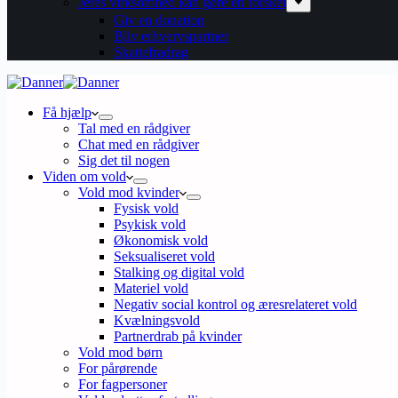
Jeres virksomhed kan gøre en forskel
Giv en donation
Bliv erhvervspartner
Skattefradrag
Få hjælp
Tal med en rådgiver
Chat med en rådgiver
Sig det til nogen
Viden om vold
Vold mod kvinder
Fysisk vold
Psykisk vold
Økonomisk vold
Seksualiseret vold
Stalking og digital vold
Materiel vold
Negativ social kontrol og æresrelateret vold
Kvælningsvold
Partnerdrab på kvinder
Vold mod børn
For pårørende
For fagpersoner