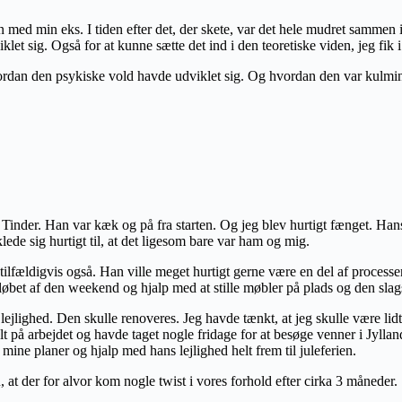
en med min eks. I tiden efter det, der skete, var det hele mudret samme
 sig. Også for at kunne sætte det ind i den teoretiske viden, jeg fik i 
hvordan den psykiske vold havde udviklet sig. Og hvordan den var kulmin
inder. Han var kæk og på fra starten. Og jeg blev hurtigt fænget. Hans 
e sig hurtigt til, at det ligesom bare var ham og mig.
tilfældigvis også. Han ville meget hurtigt gerne være en del af processe
 løbet af den weekend og hjalp med at stille møbler på plads og den slag
lighed. Den skulle renoveres. Jeg havde tænkt, at jeg skulle være lidt 
t på arbejdet og havde taget nogle fridage for at besøge venner i Jylland
mine planer og hjalp med hans lejlighed helt frem til juleferien.
at der for alvor kom nogle twist i vores forhold efter cirka 3 måneder.