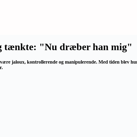
 og tænkte: "Nu dræber han mig"
t være jaloux, kontrollerende og manipulerende.
Med tiden
blev
hu
r.