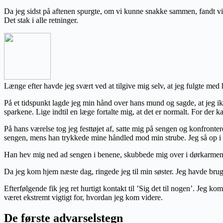
Da jeg sidst på aftenen spurgte, om vi kunne snakke sammen, fandt vi 
Det stak i alle retninger.
Længe efter havde jeg svært ved at tilgive mig selv, at jeg fulgte med
På et tidspunkt lagde jeg min hånd over hans mund og sagde, at jeg ik
sparkene. Lige indtil en læge fortalte mig, at det er normalt. For der k
På hans værelse tog jeg festtøjet af, satte mig på sengen og konfront
sengen, mens han trykkede mine håndled mod min strube. Jeg så op i
Han hev mig ned ad sengen i benene, skubbede mig over i dørkarmen 
Da jeg kom hjem næste dag, ringede jeg til min søster. Jeg havde brug 
Efterfølgende fik jeg ret hurtigt kontakt til ’Sig det til nogen’. Jeg ko
været ekstremt vigtigt for, hvordan jeg kom videre.
De første advarselstegn