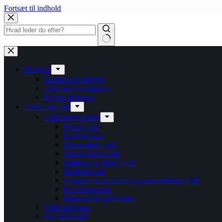
Fortsæt til indhold
Få hjælp
Tal med en rådgiver
Chat med en rådgiver
Sig det til nogen
Viden om vold
Vold mod kvinder
Fysisk vold
Psykisk vold
Økonomisk vold
Seksualiseret vold
Stalking og digital vold
Materiel vold
Negativ social kontrol og æresrelateret vold
Kvælningsvold
Partnerdrab på kvinder
Vold mod børn
For pårørende