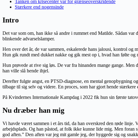
Tanken om krisecenter var for grænseoverskridende
Stærkere end nogensinde
Intro
Det var som om, han ikke så andre i rummet end Matilde. Sådan var det
blinkende advarselslamper.
Hen over det år, de var sammen, eskalerede hans jalousi, kontrol og ma
Hun gik rundt med dukket nakke og gik mest op i, hvad han følte og
Hun prøvede at rive sig løs. De var fra hinanden mange gange. Men de
han ville slå hende ihjel.
Derefter fulgte angst, en PTSD-diagnose, en mental genopbygning og en
tilbage til sig selv og videre. En proces, som har gjort hende stærkere 
På Kvindernes Internationale Kampdag i 2022 fik hun sin første tatove
Nu dræber han mig
Vi havde været sammen i et års tid, da han overskred den røde linje. V
arbejdsplads. Og han påstod, at folk ikke kunne lide mig. Men foran spej
god aften.” Den aften var jeg mit gamle jeg, der hyggede sig og snak