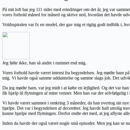
På mit loft har jeg 111 sider med erindringer om det år, jeg var samm
vores forhold måned for måned og skrive ned, hvordan det havde udviklet
Voldsspiralen var fx en model, der gav mig et rigtig godt indblik i, 
Je
g følte ikke, han så andre i rummet end mig.
Vores forhold havde været intenst fra begyndelsen. Jeg mødte ham på T
mig. Vi havde også samme uddannelse og samme slags job. Det udvikled
Da jeg mødte ham, var jeg midt i at købe en lejlighed. Og det var han 
fik hjælp til flytningen af mine venner. Men han var der selvfølgelig i
Vi havde været sammen i omkring 3 måneder, da han overtog sin nye lej
hjælpe. Det var i begyndelsen af december. Jeg havde haft utrolig travl
kunne hjælpe med flytningen. Derfor endte det med, at jeg aflyste alle 
Inden da havde der også været nogle små episoder. Men jeg kan se nu, 