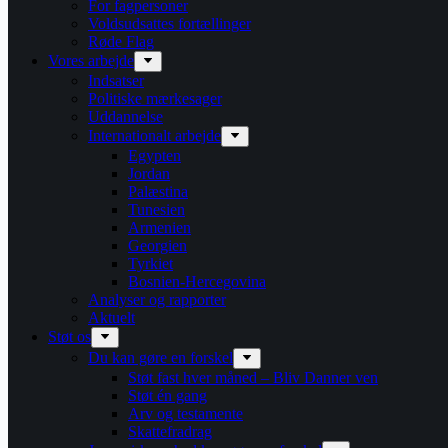
For fagpersoner
Voldsudsattes fortællinger
Røde Flag
Vores arbejde
Indsatser
Politiske mærkesager
Uddannelse
Internationalt arbejde
Egypten
Jordan
Palæstina
Tunesien
Armenien
Georgien
Tyrkiet
Bosnien-Hercegovina
Analyser og rapporter
Aktuelt
Støt os
Du kan gøre en forskel
Støt fast hver måned – Bliv Danner ven
Støt én gang
Arv og testamente
Skattefradrag