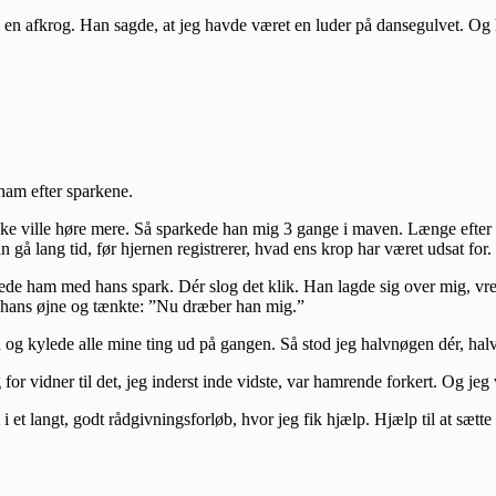
en afkrog. Han sagde, at jeg havde været en luder på dansegulvet. Og ha
 ham efter sparkene.
ke ville høre mere. Så sparkede han mig 3 gange i maven. Længe efter ha
an gå lang tid, før hjernen registrerer, hvad ens krop har været udsat for.
erede ham med hans spark. Dér slog det klik. Han lagde sig over mig, vr
 hans øjne og tænkte: ”Nu dræber han mig.”
og kylede alle mine ting ud på gangen. Så stod jeg halvnøgen dér, ha
for vidner til det, jeg inderst inde vidste, var hamrende forkert. Og jeg
m i et langt, godt rådgivningsforløb, hvor jeg fik hjælp. Hjælp til at sætt