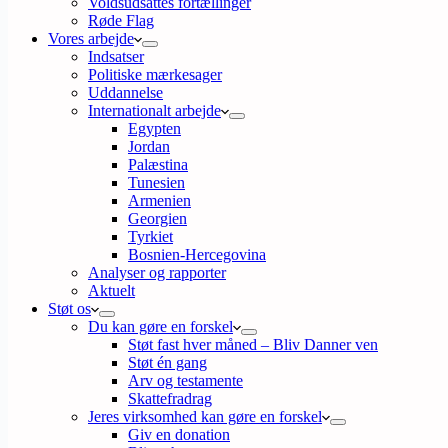
Voldsudsattes fortællinger
Røde Flag
Vores arbejde
Indsatser
Politiske mærkesager
Uddannelse
Internationalt arbejde
Egypten
Jordan
Palæstina
Tunesien
Armenien
Georgien
Tyrkiet
Bosnien-Hercegovina
Analyser og rapporter
Aktuelt
Støt os
Du kan gøre en forskel
Støt fast hver måned – Bliv Danner ven
Støt én gang
Arv og testamente
Skattefradrag
Jeres virksomhed kan gøre en forskel
Giv en donation