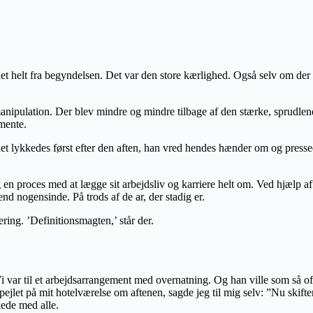
 helt fra begyndelsen. Det var den store kærlighed. Også selv om der h
nipulation. Der blev mindre og mindre tilbage af den stærke, sprudlende
 mente.
t lykkedes først efter den aften, han vred hendes hænder om og pressed
 proces med at lægge sit arbejdsliv og karriere helt om. Ved hjælp af e
end nogensinde. På trods af de ar, der stadig er.
ring. ’Definitionsmagten,’ står der.
i var til et arbejdsarrangement med overnatning. Og han ville som så oft
let på mit hotelværelse om aftenen, sagde jeg til mig selv: ”Nu skifter d
kede med alle.