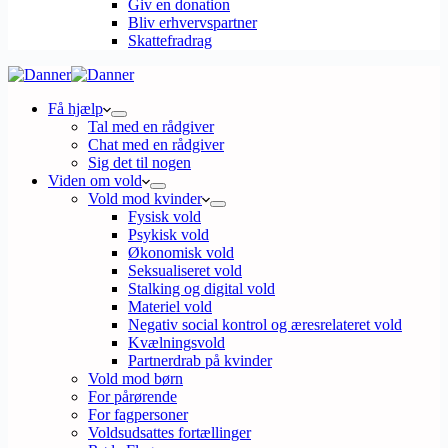
Giv en donation
Bliv erhvervspartner
Skattefradrag
Få hjælp
Tal med en rådgiver
Chat med en rådgiver
Sig det til nogen
Viden om vold
Vold mod kvinder
Fysisk vold
Psykisk vold
Økonomisk vold
Seksualiseret vold
Stalking og digital vold
Materiel vold
Negativ social kontrol og æresrelateret vold
Kvælningsvold
Partnerdrab på kvinder
Vold mod børn
For pårørende
For fagpersoner
Voldsudsattes fortællinger