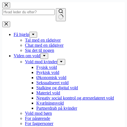
Fortsæt
til
indhold
Få hjælp
Tal med en rådgiver
Chat med en rådgiver
Sig det til nogen
Viden om vold
Vold mod kvinder
Fysisk vold
Psykisk vold
Økonomisk vold
Seksualiseret vold
Stalking og digital vold
Materiel vold
Negativ social kontrol og æresrelateret vold
Kvælningsvold
Partnerdrab på kvinder
Vold mod børn
For pårørende
For fagpersoner