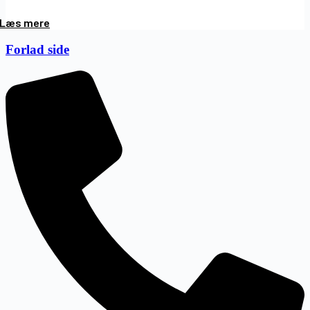
Læs mere
Forlad side