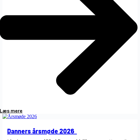
Læs mere
Danners årsmøde 2026