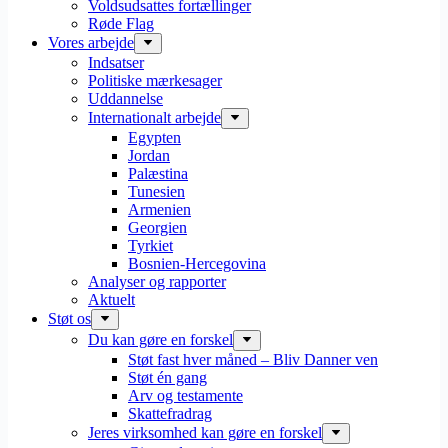
Voldsudsattes fortællinger
Røde Flag
Vores arbejde
Indsatser
Politiske mærkesager
Uddannelse
Internationalt arbejde
Egypten
Jordan
Palæstina
Tunesien
Armenien
Georgien
Tyrkiet
Bosnien-Hercegovina
Analyser og rapporter
Aktuelt
Støt os
Du kan gøre en forskel
Støt fast hver måned – Bliv Danner ven
Støt én gang
Arv og testamente
Skattefradrag
Jeres virksomhed kan gøre en forskel