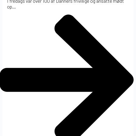
I fredags var over 100 af Danners frivillige og ansatte mødt
op...