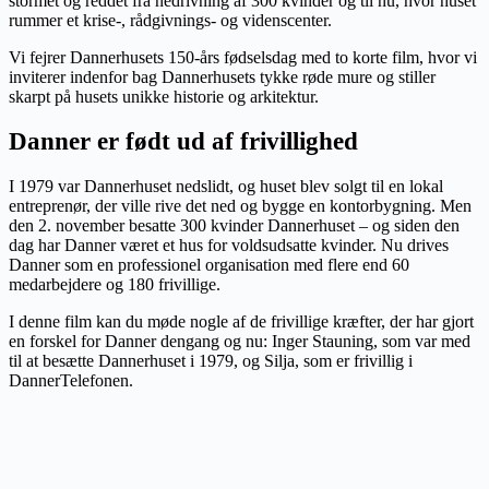
stormet og reddet fra nedrivning af 300 kvinder og til nu, hvor huset
rummer et krise-, rådgivnings- og videnscenter.
Vi fejrer Dannerhusets 150-års fødselsdag med to korte film, hvor vi
inviterer indenfor bag Dannerhusets tykke røde mure og stiller
skarpt på husets unikke historie og arkitektur.
Danner er født ud af frivillighed
I 1979 var Dannerhuset nedslidt, og huset blev solgt til en lokal
entreprenør, der ville rive det ned og bygge en kontorbygning. Men
den 2. november besatte 300 kvinder Dannerhuset – og siden den
dag har Danner været et hus for voldsudsatte kvinder. Nu drives
Danner som en professionel organisation med flere end 60
medarbejdere og 180 frivillige.
I denne film kan du møde nogle af de frivillige kræfter, der har gjort
en forskel for Danner dengang og nu: Inger Stauning, som var med
til at besætte Dannerhuset i 1979, og Silja, som er frivillig i
DannerTelefonen.