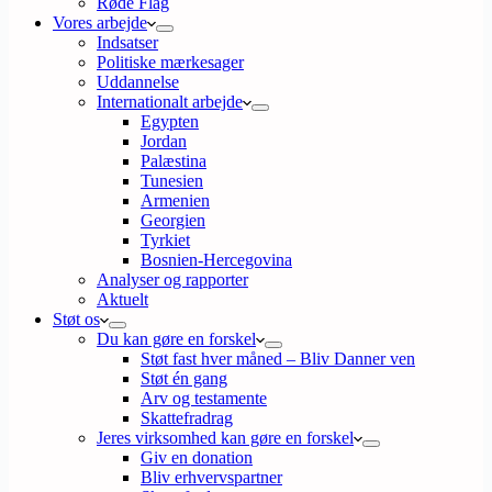
Røde Flag
Vores arbejde
Indsatser
Politiske mærkesager
Uddannelse
Internationalt arbejde
Egypten
Jordan
Palæstina
Tunesien
Armenien
Georgien
Tyrkiet
Bosnien-Hercegovina
Analyser og rapporter
Aktuelt
Støt os
Du kan gøre en forskel
Støt fast hver måned – Bliv Danner ven
Støt én gang
Arv og testamente
Skattefradrag
Jeres virksomhed kan gøre en forskel
Giv en donation
Bliv erhvervspartner