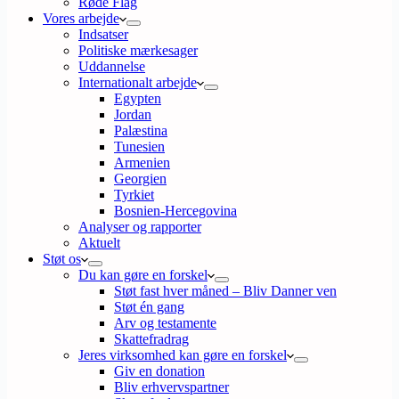
Røde Flag
Vores arbejde
Indsatser
Politiske mærkesager
Uddannelse
Internationalt arbejde
Egypten
Jordan
Palæstina
Tunesien
Armenien
Georgien
Tyrkiet
Bosnien-Hercegovina
Analyser og rapporter
Aktuelt
Støt os
Du kan gøre en forskel
Støt fast hver måned – Bliv Danner ven
Støt én gang
Arv og testamente
Skattefradrag
Jeres virksomhed kan gøre en forskel
Giv en donation
Bliv erhvervspartner