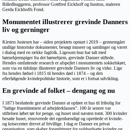
Billedhuggeren, professor Gottfred Eickhoff og hustrus, maleren
Gerda Eickhoffs Fond.
Monumentet illustrerer grevinde Danners
liv og gerninger
Kirsten Justesen har – siden projektets opstart i 2019 – gennemgået
utallige historiske dokumenter, besøgt museer og samlinger og været
i dialog med en række fagfolk. Ligesom hun har talt med
børnehjemspiger fra det børnehjem, grevinde Danner stiftede.
Hendes omfattende research er afspejlet i monumentets sokkelskørt,
som via en tidslinje illustrerer grevinde Danners liv og virke. Lige
fra hendes fødsel i 1815 til hendes død i 1874 – og den
efterfølgende kvindepolitiske historie, som er i fortsat udvikling.
En grevinde af folket – dengang og nu
I 1873 besluttede grevinde Danner at opføre et hus til fribolig for
”fattige fruentimmere af arbejderklassen”. 100 år senere var
stiftelsen løbet tør for penge, og huset stod næsten tomt. 300 kvinder
besatte huset, renoverede det egenhændigt og oprettede et kvinde-
og krisecenter drevet af frivillige. I dag er Danner en privat
organisation, som skaber forandringer for voldsudsatte kvinder og