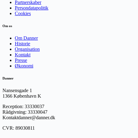
Partnerskaber
Persondatapolitik
Cookies
Om os
Om Danner
Historie
Organisation
Kontakt
Presse
Økonomi
Danner
Nansensgade 1
1366 København K
Reception: 33330037
Rådgivning: 33330047
Kontaktdanner@danner.dk
CVR: 89030811