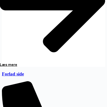
Læs mere
Forlad side