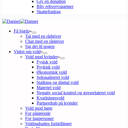
Giv en donation
Bliv erhvervspartner
Skattefradrag
Få hjælp
Tal med en rådgiver
Chat med en rådgiver
Sig det til nogen
Viden om vold
Vold mod kvinder
Fysisk vold
Psykisk vold
Økonomisk vold
Seksualiseret vold
Stalking og digital vold
Materiel vold
Negativ social kontrol og æresrelateret vold
Kvælningsvold
Partnerdrab på kvinder
Vold mod børn
For pårørende
For fagpersoner
Voldsudsattes fortællinger