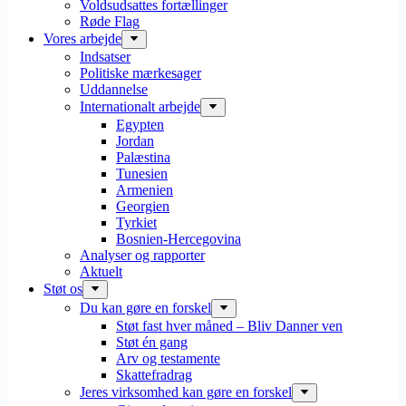
Voldsudsattes fortællinger
Røde Flag
Vores arbejde
Indsatser
Politiske mærkesager
Uddannelse
Internationalt arbejde
Egypten
Jordan
Palæstina
Tunesien
Armenien
Georgien
Tyrkiet
Bosnien-Hercegovina
Analyser og rapporter
Aktuelt
Støt os
Du kan gøre en forskel
Støt fast hver måned – Bliv Danner ven
Støt én gang
Arv og testamente
Skattefradrag
Jeres virksomhed kan gøre en forskel