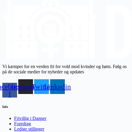
Vi kæmper for en verden fri for vold mod kvinder og børn. Følg os
på de sociale medier for nyheder og updates
acebook-
Instagram
Twitter
Linkedin
f
Info
Frivillig i Danner
Foredrag
Ledige stillinger