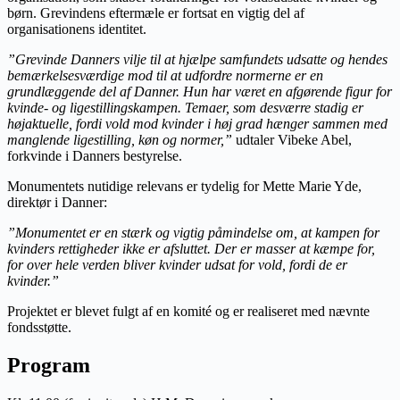
børn. Grevindens eftermæle er fortsat en vigtig del af
organisationens identitet.
”Grevinde Danners vilje til at hjælpe samfundets udsatte og hendes
bemærkelsesværdige mod til at udfordre normerne er en
grundlæggende del af Danner. Hun har været en afgørende figur for
kvinde- og ligestillingskampen. Temaer, som desværre stadig er
højaktuelle, fordi vold mod kvinder i høj grad hænger sammen med
manglende ligestilling, køn og normer,”
udtaler Vibeke Abel,
forkvinde i Danners bestyrelse.
Monumentets nutidige relevans er tydelig for Mette Marie Yde,
direktør i Danner:
”Monumentet er en stærk og vigtig påmindelse om, at kampen for
kvinders rettigheder ikke er afsluttet. Der er masser at kæmpe for,
for over hele verden bliver kvinder udsat for vold, fordi de er
kvinder.”
Projektet er blevet fulgt af en komité og er realiseret med nævnte
fondsstøtte.
Program