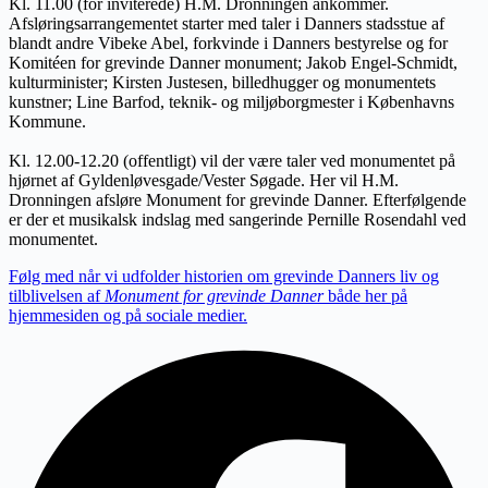
Kl. 11.00 (for inviterede) H.M. Dronningen ankommer.
Afsløringsarrangementet starter med taler i Danners stadsstue af
blandt andre Vibeke Abel, forkvinde i Danners bestyrelse og for
Komitéen for grevinde Danner monument; Jakob Engel-Schmidt,
kulturminister; Kirsten Justesen, billedhugger og monumentets
kunstner; Line Barfod, teknik- og miljøborgmester i Københavns
Kommune.
Kl. 12.00-12.20 (offentligt) vil der være taler ved monumentet på
hjørnet af Gyldenløvesgade/Vester Søgade. Her vil H.M.
Dronningen afsløre Monument for grevinde Danner. Efterfølgende
er der et musikalsk indslag med sangerinde Pernille Rosendahl ved
monumentet.
Følg med når vi udfolder historien om grevinde Danners liv og
tilblivelsen af
Monument for grevinde Danner
både her på
hjemmesiden og på sociale medier.