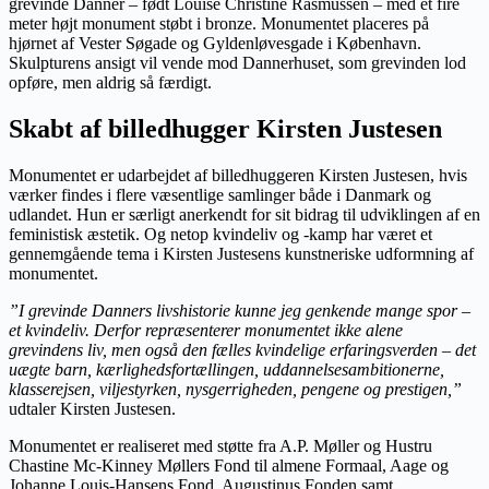
grevinde Danner – født Louise Christine Rasmussen – med et fire
meter højt monument støbt i bronze. Monumentet placeres på
hjørnet af Vester Søgade og Gyldenløvesgade i København.
Skulpturens ansigt vil vende mod Dannerhuset, som grevinden lod
opføre, men aldrig så færdigt.
Skabt af billedhugger Kirsten Justesen
Monumentet er udarbejdet af billedhuggeren Kirsten Justesen, hvis
værker findes i flere væsentlige samlinger både i Danmark og
udlandet. Hun er særligt anerkendt for sit bidrag til udviklingen af en
feministisk æstetik. Og netop kvindeliv og -kamp har været et
gennemgående tema i Kirsten Justesens kunstneriske udformning af
monumentet.
”I grevinde Danners livshistorie kunne jeg genkende mange spor –
et kvindeliv. Derfor repræsenterer monumentet ikke alene
grevindens liv, men også den fælles kvindelige erfaringsverden – det
uægte barn, kærlighedsfortællingen, uddannelsesambitionerne,
klasserejsen, viljestyrken, nysgerrigheden, pengene og prestigen,”
udtaler Kirsten Justesen.
Monumentet er realiseret med støtte fra A.P. Møller og Hustru
Chastine Mc-Kinney Møllers Fond til almene Formaal, Aage og
Johanne Louis-Hansens Fond, Augustinus Fonden samt