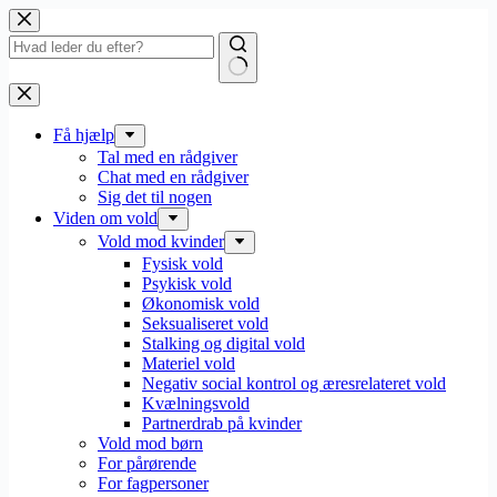
Fortsæt
til
indhold
Få hjælp
Tal med en rådgiver
Chat med en rådgiver
Sig det til nogen
Viden om vold
Vold mod kvinder
Fysisk vold
Psykisk vold
Økonomisk vold
Seksualiseret vold
Stalking og digital vold
Materiel vold
Negativ social kontrol og æresrelateret vold
Kvælningsvold
Partnerdrab på kvinder
Vold mod børn
For pårørende
For fagpersoner