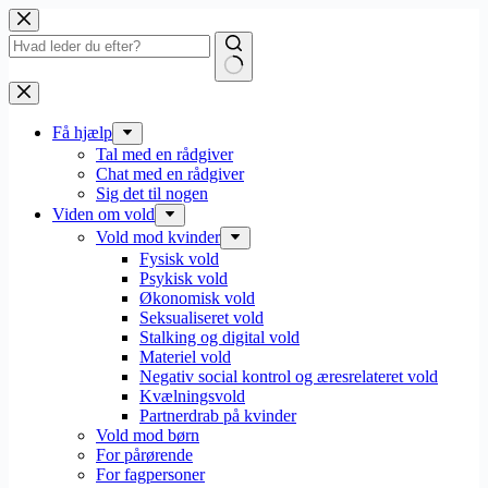
Fortsæt
til
indhold
Få hjælp
Tal med en rådgiver
Chat med en rådgiver
Sig det til nogen
Viden om vold
Vold mod kvinder
Fysisk vold
Psykisk vold
Økonomisk vold
Seksualiseret vold
Stalking og digital vold
Materiel vold
Negativ social kontrol og æresrelateret vold
Kvælningsvold
Partnerdrab på kvinder
Vold mod børn
For pårørende
For fagpersoner