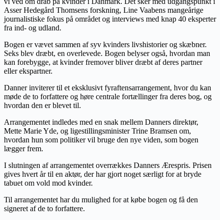
vi ved om drab på kvinder i Danmark. Det sker med udgangspunkt i
Asser Hedegård Thomsens forskning, Line Vaabens mangeårige
journalistiske fokus på området og interviews med knap 40 eksperter
fra ind- og udland.
Bogen er vævet sammen af syv kvinders livshistorier og skæbner.
Seks blev dræbt, en overlevede. Bogen belyser også, hvordan man
kan forebygge, at kvinder fremover bliver dræbt af deres partner
eller ekspartner.
Danner inviterer til et eksklusivt fyraftensarrangement, hvor du kan
møde de to forfattere og høre centrale fortællinger fra deres bog, og
hvordan den er blevet til.
Arrangementet indledes med en snak mellem Danners direktør,
Mette Marie Yde, og ligestillingsminister Trine Bramsen om,
hvordan hun som politiker vil bruge den nye viden, som bogen
lægger frem.
I slutningen af arrangementet overrækkes Danners Ærespris. Prisen
gives hvert år til en aktør, der har gjort noget særligt for at bryde
tabuet om vold mod kvinder.
Til arrangementet har du mulighed for at købe bogen og få den
signeret af de to forfattere.