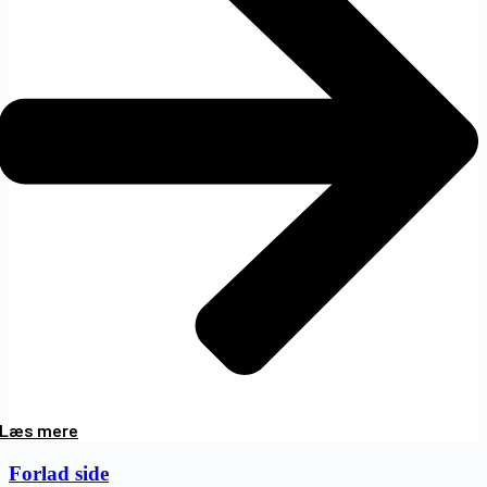
Læs mere
Forlad side