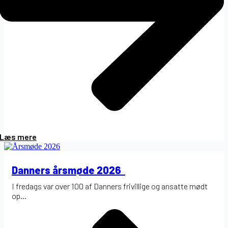
Læs mere
Danners årsmøde 2026
I fredags var over 100 af Danners frivillige og ansatte mødt
op...