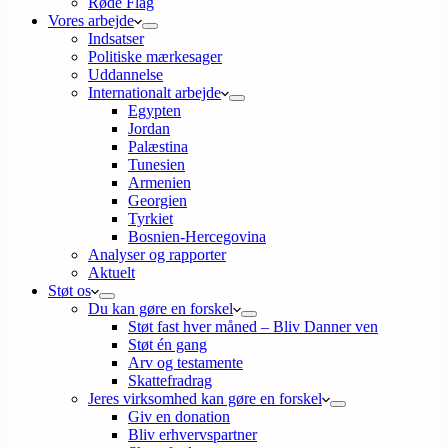
Røde Flag
Vores arbejde
Indsatser
Politiske mærkesager
Uddannelse
Internationalt arbejde
Egypten
Jordan
Palæstina
Tunesien
Armenien
Georgien
Tyrkiet
Bosnien-Hercegovina
Analyser og rapporter
Aktuelt
Støt os
Du kan gøre en forskel
Støt fast hver måned – Bliv Danner ven
Støt én gang
Arv og testamente
Skattefradrag
Jeres virksomhed kan gøre en forskel
Giv en donation
Bliv erhvervspartner