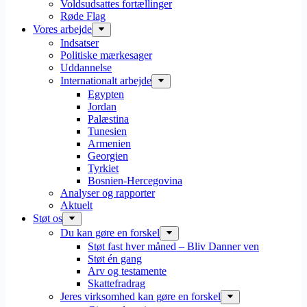
Voldsudsattes fortællinger
Røde Flag
Vores arbejde
Indsatser
Politiske mærkesager
Uddannelse
Internationalt arbejde
Egypten
Jordan
Palæstina
Tunesien
Armenien
Georgien
Tyrkiet
Bosnien-Hercegovina
Analyser og rapporter
Aktuelt
Støt os
Du kan gøre en forskel
Støt fast hver måned – Bliv Danner ven
Støt én gang
Arv og testamente
Skattefradrag
Jeres virksomhed kan gøre en forskel