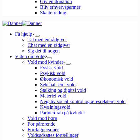
Giv en donation
Bliv erhvervspartner
Skattefradrag
Få hjælp
Tal med en rådgiver
Chat med en rådgiver
Sig det til nogen
Viden om vold
Vold mod kvinder
Fysisk vold
Psykisk vold
Økonomisk vold
Seksualiseret vold
Stalking og digital vold
Materiel vold
Negativ social kontrol og æresrelateret vold
Kvælningsvold
Partnerdrab på kvinder
Vold mod børn
For pårørende
For fagpersoner
Voldsudsattes fortællinger