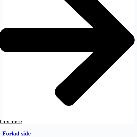
Læs mere
Forlad side