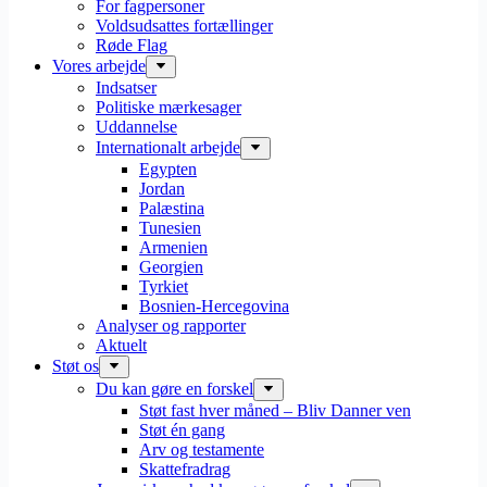
For fagpersoner
Voldsudsattes fortællinger
Røde Flag
Vores arbejde
Indsatser
Politiske mærkesager
Uddannelse
Internationalt arbejde
Egypten
Jordan
Palæstina
Tunesien
Armenien
Georgien
Tyrkiet
Bosnien-Hercegovina
Analyser og rapporter
Aktuelt
Støt os
Du kan gøre en forskel
Støt fast hver måned – Bliv Danner ven
Støt én gang
Arv og testamente
Skattefradrag