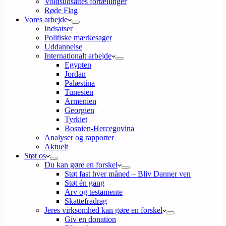
Voldsudsattes fortællinger
Røde Flag
Vores arbejde
Indsatser
Politiske mærkesager
Uddannelse
Internationalt arbejde
Egypten
Jordan
Palæstina
Tunesien
Armenien
Georgien
Tyrkiet
Bosnien-Hercegovina
Analyser og rapporter
Aktuelt
Støt os
Du kan gøre en forskel
Støt fast hver måned – Bliv Danner ven
Støt én gang
Arv og testamente
Skattefradrag
Jeres virksomhed kan gøre en forskel
Giv en donation