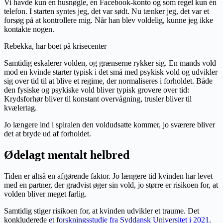
Vi havde kun én husnøgle, én Facebook-konto og som regel kun én
telefon. I starten syntes jeg, det var sødt. Nu tænker jeg, det var et
forsøg på at kontrollere mig. Når han blev voldelig, kunne jeg ikke
kontakte nogen.
Rebekka, har boet på krisecenter
Samtidig eskalerer volden, og grænserne rykker sig. En mands vold
mod en kvinde starter typisk i det små med psykisk vold og udvikler
sig over tid til at blive et regime, der normaliseres i forholdet. Både
den fysiske og psykiske vold bliver typisk grovere over tid:
Krydsforhør bliver til konstant overvågning, trusler bliver til
kvælertag.
Jo længere ind i spiralen den voldudsatte kommer, jo sværere bliver
det at bryde ud af forholdet.
Ødelagt mentalt helbred
Tiden er altså en afgørende faktor. Jo længere tid kvinden har levet
med en partner, der gradvist øger sin vold, jo større er risikoen for, at
volden bliver meget farlig.
Samtidig stiger risikoen for, at kvinden udvikler et traume. Det
konkluderede
et forskningsstudie fra Syddansk Universitet i 2021
.