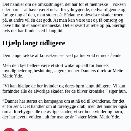
Det handler om de omkostninger, det har for et menneske – voksen
eller barn – at have været udsat for ydmygende, nedværdigende og
farlige ting af den, man stoler på. Sådanne oplevelser skader troen
på, at andre vil én det godt. At man kan være tæt og få omsorg og
have tillid til et andet menneske. Det er svært at rette op på. Særligt
hvis det har fundet sted i lang tid.
Hjælp langt tidligere
Den lange række af konsekvenser ved partnervold er nedslående.
Men den bør hellere være et stort wake-up call for landets
myndigheder og beslutningstagere, mener Danners direktør Mette
Marie Yde.
”Vi kan hjælpe de her kvinder og deres børn langt tidligere. Vi kan
forhindre alle de alvorlige skader, før de bliver kroniske,” siger hun.
”Danner har startet en kampagne om at nå ud til kvinderne, før det
er for sent. Det handler om at forebygge drab, men det handler også
om at forebygge alle de øvrige skader, vi ser hos kvinder og børn,
der har levet i volden i alt for mange år,” siger Mette Marie Yde.