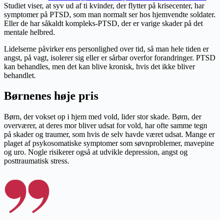
Studiet viser, at syv ud af ti kvinder, der flytter på krisecenter, har
symptomer på PTSD, som man normalt ser hos hjemvendte soldater.
Eller de har såkaldt kompleks-PTSD, der er varige skader på det
mentale helbred.
Lidelserne påvirker ens personlighed over tid, så man hele tiden er
angst, på vagt, isolerer sig eller er sårbar overfor forandringer. PTSD
kan behandles, men det kan blive kronisk, hvis det ikke bliver
behandlet.
Børnenes høje pris
Børn, der vokset op i hjem med vold, lider stor skade. Børn, der
overværer, at deres mor bliver udsat for vold, har ofte samme tegn
på skader og traumer, som hvis de selv havde været udsat. Mange er
plaget af psykosomatiske symptomer som søvnproblemer, mavepine
og uro. Nogle risikerer også at udvikle depression, angst og
posttraumatisk stress.