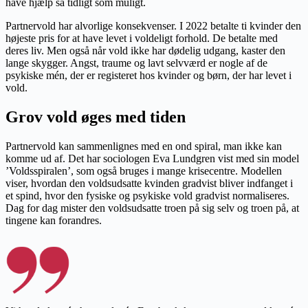
have hjælp så tidligt som muligt.
Partnervold har alvorlige konsekvenser. I 2022 betalte ti kvinder den
højeste pris for at have levet i voldeligt forhold. De betalte med
deres liv. Men også når vold ikke har dødelig udgang, kaster den
lange skygger. Angst, traume og lavt selvværd er nogle af de
psykiske mén, der er registeret hos kvinder og børn, der har levet i
vold.
Grov vold øges med tiden
Partnervold kan sammenlignes med en ond spiral, man ikke kan
komme ud af. Det har sociologen Eva Lundgren vist med sin model
’Voldsspiralen’, som også bruges i mange krisecentre. Modellen
viser, hvordan den voldsudsatte kvinden gradvist bliver indfanget i
et spind, hvor den fysiske og psykiske vold gradvist normaliseres.
Dag for dag mister den voldsudsatte troen på sig selv og troen på, at
tingene kan forandres.