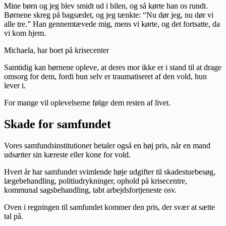
Mine børn og jeg blev smidt ud i bilen, og så kørte han os rundt.
Børnene skreg på bagsædet, og jeg tænkte: “Nu dør jeg, nu dør vi
alle tre.” Han gennemtævede mig, mens vi kørte, og det fortsatte, da
vi kom hjem.
Michaela, har boet på krisecenter
Samtidig kan børnene opleve, at deres mor ikke er i stand til at drage
omsorg for dem, fordi hun selv er traumatiseret af den vold, hun
lever i.
For mange vil oplevelserne følge dem resten af livet.
Skade for samfundet
Vores samfundsinstitutioner betaler også en høj pris, når en mand
udsætter sin kæreste eller kone for vold.
Hvert år har samfundet svimlende høje udgifter til skadestuebesøg,
lægebehandling, politiudrykninger, ophold på krisecentre,
kommunal sagsbehandling, tabt arbejdsfortjeneste osv.
Oven i regningen til samfundet kommer den pris, der svær at sætte
tal på.