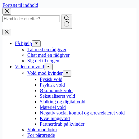
Fortsæt til indhold
Få hjælp
Tal med en rådgiver
Chat med en rådgiver
Sig det til nogen
Viden om vold
Vold mod kvinder
Fysisk vold
Psykisk vold
Økonomisk vold
Seksualiseret vold
Stalking og digital vold
Materiel vold
Negativ social kontrol og æresrelateret vold
Kvælningsvold
Partnerdrab på kvinder
Vold mod børn
For pårørende