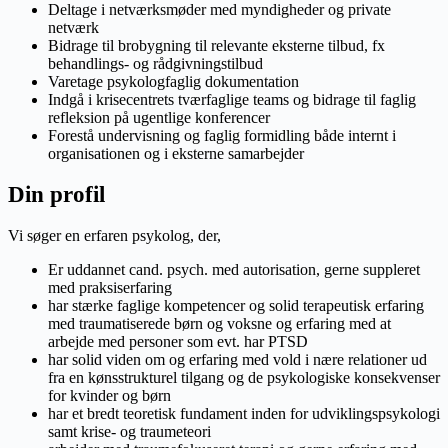
Deltage i netværksmøder med myndigheder og private
netværk
Bidrage til brobygning til relevante eksterne tilbud, fx
behandlings- og rådgivningstilbud
Varetage psykologfaglig dokumentation
Indgå i krisecentrets tværfaglige teams og bidrage til faglig
refleksion på ugentlige konferencer
Forestå undervisning og faglig formidling både internt i
organisationen og i eksterne samarbejder
Din profil
Vi søger en erfaren psykolog, der,
Er uddannet cand. psych. med autorisation, gerne suppleret
med praksiserfaring
har stærke faglige kompetencer og solid terapeutisk erfaring
med traumatiserede børn og voksne og erfaring med at
arbejde med personer som evt. har PTSD
har solid viden om og erfaring med vold i nære relationer ud
fra en kønsstrukturel tilgang og de psykologiske konsekvenser
for kvinder og børn
har et bredt teoretisk fundament inden for udviklingspsykologi
samt krise- og traumeteori