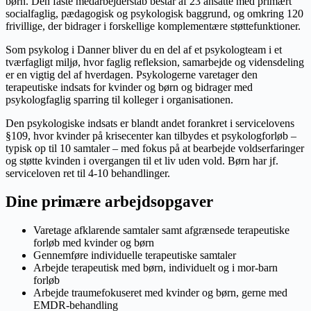
børn. Den faste medarbejderstab består af 23 ansatte med primært
socialfaglig, pædagogisk og psykologisk baggrund, og omkring 120
frivillige, der bidrager i forskellige komplementære støttefunktioner.
Som psykolog i Danner bliver du en del af et psykologteam i et
tværfagligt miljø, hvor faglig refleksion, samarbejde og vidensdeling
er en vigtig del af hverdagen. Psykologerne varetager den
terapeutiske indsats for kvinder og børn og bidrager med
psykologfaglig sparring til kolleger i organisationen.
Den psykologiske indsats er blandt andet forankret i servicelovens
§109, hvor kvinder på krisecenter kan tilbydes et psykologforløb –
typisk op til 10 samtaler – med fokus på at bearbejde voldserfaringer
og støtte kvinden i overgangen til et liv uden vold. Børn har jf.
serviceloven ret til 4-10 behandlinger.
Dine primære arbejdsopgaver
Varetage afklarende samtaler samt afgrænsede terapeutiske
forløb med kvinder og børn
Gennemføre individuelle terapeutiske samtaler
Arbejde terapeutisk med børn, individuelt og i mor-barn
forløb
Arbejde traumefokuseret med kvinder og børn, gerne med
EMDR-behandling