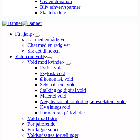
Giv en donation
Bliv erhvervspartner
Skattefradrag
Få hjælp
Tal med en rådgiver
Chat med en rådgiver
Sig det til nogen
Viden om vold
Vold mod kvinder
Fysisk vold
Psykisk vold
Økonomisk vold
Seksualiseret vold
Stalking og digital vold
Materiel vold
Negativ social kontrol og æresrelateret vold
Kvælningsvold
Partnerdrab på kvinder
Vold mod børn
For pårørende
For fagpersoner
Voldsudsattes fortællinger