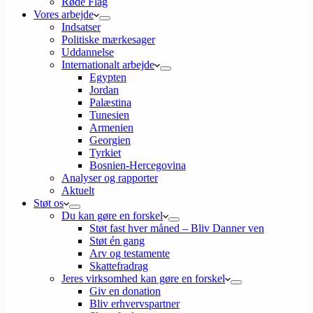
Røde Flag
Vores arbejde
Indsatser
Politiske mærkesager
Uddannelse
Internationalt arbejde
Egypten
Jordan
Palæstina
Tunesien
Armenien
Georgien
Tyrkiet
Bosnien-Hercegovina
Analyser og rapporter
Aktuelt
Støt os
Du kan gøre en forskel
Støt fast hver måned – Bliv Danner ven
Støt én gang
Arv og testamente
Skattefradrag
Jeres virksomhed kan gøre en forskel
Giv en donation
Bliv erhvervspartner