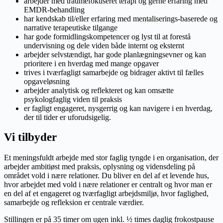
arbejder med traumefokuseret terapi og gerne erfaring med
EMDR-behandling
har kendskab til/eller erfaring med mentaliserings-baserede og
narrative terapeutiske tilgange
har gode formidlingskompetencer og lyst til at forestå
undervisning og dele viden både internt og eksternt
arbejder selvstændigt, har gode planlægningsevner og kan
prioritere i en hverdag med mange opgaver
trives i tværfagligt samarbejde og bidrager aktivt til fælles
opgaveløsning
arbejder analytisk og reflekteret og kan omsætte
psykologfaglig viden til praksis
er fagligt engageret, nysgerrig og kan navigere i en hverdag,
der til tider er uforudsigelig.
Vi tilbyder
Et meningsfuldt arbejde med stor faglig tyngde i en organisation, der
arbejder ambitiøst med praksis, oplysning og vidensdeling på
området vold i nære relationer. Du bliver en del af et levende hus,
hvor arbejdet med vold i nære relationer er centralt og hvor man er
en del af et engageret og tværfagligt arbejdsmiljø, hvor faglighed,
samarbejde og refleksion er centrale værdier.
Stillingen er på 35 timer om ugen inkl. ½ times daglig frokostpause