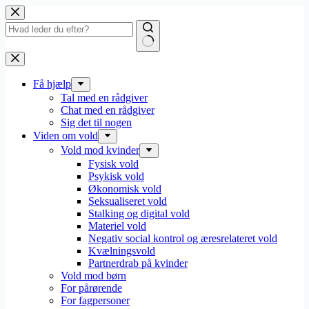
Fortsæt
til
indhold
Få hjælp
Tal med en rådgiver
Chat med en rådgiver
Sig det til nogen
Viden om vold
Vold mod kvinder
Fysisk vold
Psykisk vold
Økonomisk vold
Seksualiseret vold
Stalking og digital vold
Materiel vold
Negativ social kontrol og æresrelateret vold
Kvælningsvold
Partnerdrab på kvinder
Vold mod børn
For pårørende
For fagpersoner