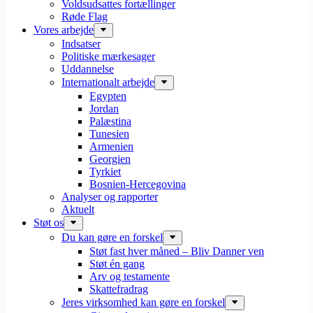
Voldsudsattes fortællinger
Røde Flag
Vores arbejde
Indsatser
Politiske mærkesager
Uddannelse
Internationalt arbejde
Egypten
Jordan
Palæstina
Tunesien
Armenien
Georgien
Tyrkiet
Bosnien-Hercegovina
Analyser og rapporter
Aktuelt
Støt os
Du kan gøre en forskel
Støt fast hver måned – Bliv Danner ven
Støt én gang
Arv og testamente
Skattefradrag
Jeres virksomhed kan gøre en forskel