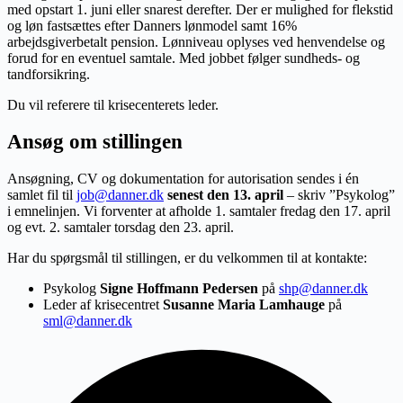
med opstart 1. juni eller snarest derefter. Der er mulighed for flekstid
og løn fastsættes efter Danners lønmodel samt 16%
arbejdsgiverbetalt pension. Lønniveau oplyses ved henvendelse og
forud for en eventuel samtale. Med jobbet følger sundheds- og
tandforsikring.
Du vil referere til krisecenterets leder.
Ansøg om stillingen
Ansøgning, CV og dokumentation for autorisation sendes i én
samlet fil til
job@danner.dk
senest den 13. april
– skriv ”Psykolog”
i emnelinjen. Vi forventer at afholde 1. samtaler fredag den 17. april
og evt. 2. samtaler torsdag den 23. april.
Har du spørgsmål til stillingen, er du velkommen til at kontakte:
Psykolog
Signe Hoffmann Pedersen
på
shp@danner.dk
Leder af krisecentret
Susanne Maria Lamhauge
på
sml@danner.dk