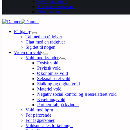
Giv en donation
Bliv erhvervspartner
Skattefradrag
Få hjælp
Tal med en rådgiver
Chat med en rådgiver
Sig det til nogen
Viden om vold
Vold mod kvinder
Fysisk vold
Psykisk vold
Økonomisk vold
Seksualiseret vold
Stalking og digital vold
Materiel vold
Negativ social kontrol og æresrelateret vold
Kvælningsvold
Partnerdrab på kvinder
Vold mod børn
For pårørende
For fagpersoner
Voldsudsattes fortællinger