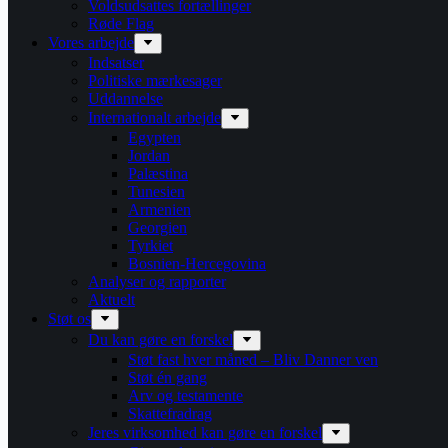
Voldsudsattes fortællinger
Røde Flag
Vores arbejde
Indsatser
Politiske mærkesager
Uddannelse
Internationalt arbejde
Egypten
Jordan
Palæstina
Tunesien
Armenien
Georgien
Tyrkiet
Bosnien-Hercegovina
Analyser og rapporter
Aktuelt
Støt os
Du kan gøre en forskel
Støt fast hver måned – Bliv Danner ven
Støt én gang
Arv og testamente
Skattefradrag
Jeres virksomhed kan gøre en forskel