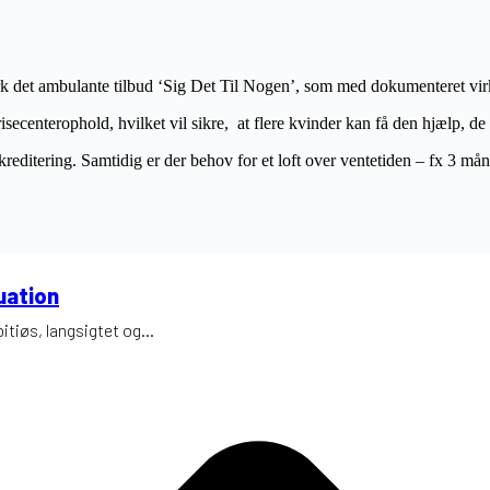
 det ambulante tilbud ‘Sig Det Til Nogen’, som med dokumenteret virknin
isecenterophold, hvilket vil sikre, at flere kvinder kan få den hjælp, d
akkreditering. Samtidig er der behov for et loft over ventetiden – fx 3 m
uation
tiøs, langsigtet og...