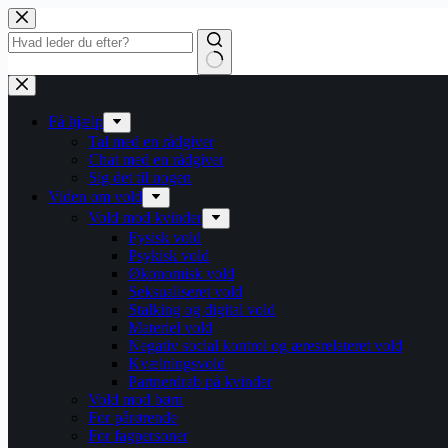
Fortsæt
til
indhold
Få hjælp
Tal med en rådgiver
Chat med en rådgiver
Sig det til nogen
Viden om vold
Vold mod kvinder
Fysisk vold
Psykisk vold
Økonomisk vold
Seksualiseret vold
Stalking og digital vold
Materiel vold
Negativ social kontrol og æresrelateret vold
Kvælningsvold
Partnerdrab på kvinder
Vold mod børn
For pårørende
For fagpersoner