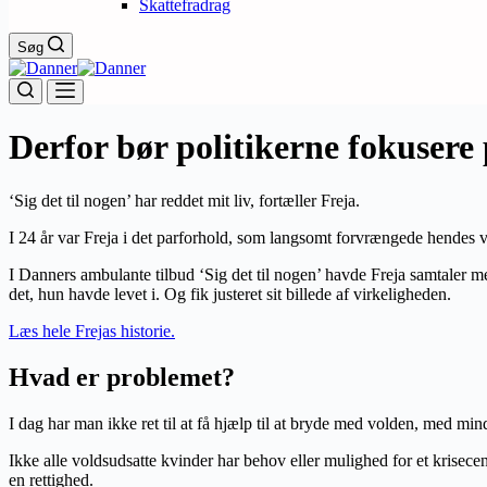
Skattefradrag
Søg
Derfor bør politikerne fokusere 
‘Sig det til nogen’ har reddet mit liv, fortæller Freja.
I 24 år var Freja i det parforhold, som langsomt forvrængede hendes vi
I Danners ambulante tilbud ‘Sig det til nogen’ havde Freja samtaler me
det, hun havde levet i. Og fik justeret sit billede af virkeligheden.
Læs hele Frejas historie.
Hvad er problemet?
I dag har man ikke ret til at få hjælp til at bryde med volden, med mi
Ikke alle voldsudsatte kvinder har behov eller mulighed for et krisec
en rettighed.