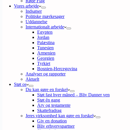
Røde Flag
Vores arbejde
Indsatser
Politiske mærkesager
Uddannelse
Internationalt arbejde
Egypten
Jordan
Palæstina
Tunesien
Armenien
Georgien
Tyrkiet
Bosnien-Hercegovina
Analyser og rapporter
Aktuelt
Støt os
Du kan gøre en forskel
Støt fast hver måned – Bliv Danner ven
Støt én gang
Arv og testamente
Skattefradrag
Jeres virksomhed kan gøre en forskel
Giv en donation
Bliv erhvervspartner