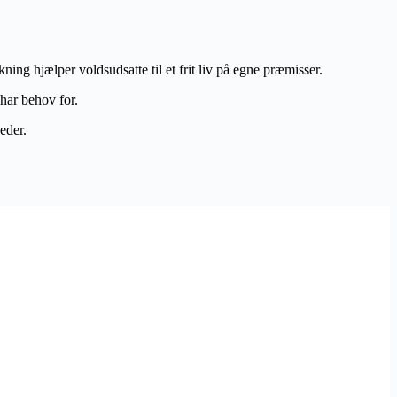
g hjælper voldsudsatte til et frit liv på egne præmisser.
e har behov for.
åneder.