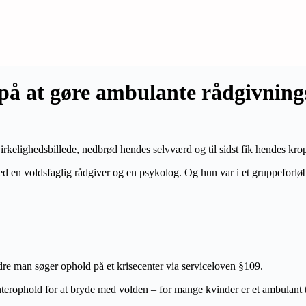
på at gøre ambulante rådgivnings
rkelighedsbillede, nedbrød hendes selvværd og til sidst fik hendes krop 
d en voldsfaglig rådgiver og en psykolog. Og hun var i et gruppeforløb 
ndre man søger ophold på et krisecenter via serviceloven §109.
enterophold for at bryde med volden – for mange kvinder er et ambulant