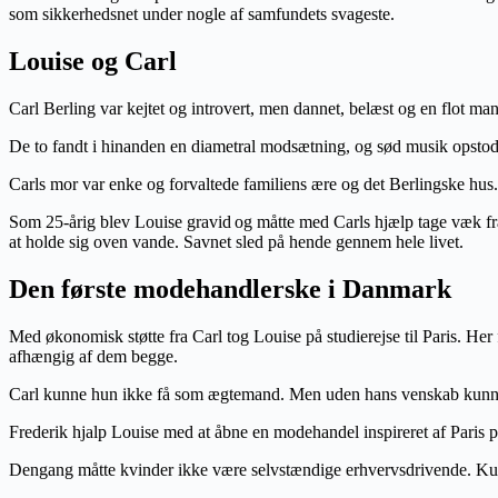
som sikkerhedsnet under nogle af samfundets svageste.
Louise og Carl
Carl Berling var kejtet og introvert, men dannet, belæst og en flot 
De to fandt i hinanden en diametral modsætning, og sød musik opsto
Carls mor var enke og forvaltede familiens ære og det Berlingske hus
Som 25-årig blev Louise gravid
og måtte med Carls hjælp tage væk fr
at holde sig oven vande. Savnet sled på hende gennem hele livet.
Den første modehandlerske i Danmark
Med økonomisk støtte fra Carl tog Louise på studierejse til Paris. He
afhængig af dem begge.
Carl kunne hun ikke få som ægtemand. Men uden hans venskab kunne h
Frederik hjalp Louise med at åbne en modehandel inspireret af Paris 
Dengang måtte kvinder ikke være selvstændige erhvervsdrivende. Kun 