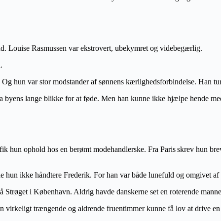
mand. Louise Rasmussen var ekstrovert, ubekymret og videbegærlig.
d.
. Og hun var stor modstander af sønnens kærlighedsforbindelse. Han tu
a byens lange blikke for at føde. Men han kunne ikke hjælpe hende med 
r fik hun ophold hos en berømt modehandlerske. Fra Paris
skrev hun brev
un ikke håndtere Frederik. For han var både lunefuld og omgivet af 
på Strøget i København. Aldrig havde danskerne set en roterende manneq
virkeligt trængende og aldrende fruentimmer kunne få lov at drive en l