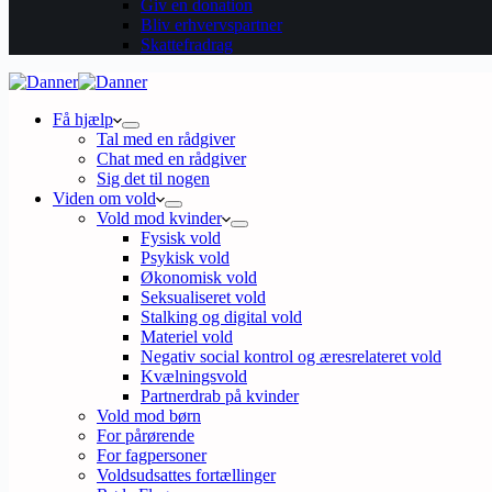
Giv en donation
Bliv erhvervspartner
Skattefradrag
Få hjælp
Tal med en rådgiver
Chat med en rådgiver
Sig det til nogen
Viden om vold
Vold mod kvinder
Fysisk vold
Psykisk vold
Økonomisk vold
Seksualiseret vold
Stalking og digital vold
Materiel vold
Negativ social kontrol og æresrelateret vold
Kvælningsvold
Partnerdrab på kvinder
Vold mod børn
For pårørende
For fagpersoner
Voldsudsattes fortællinger