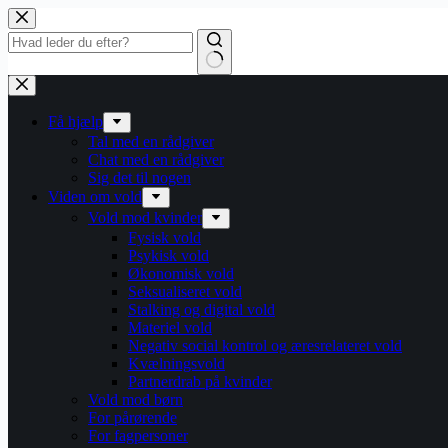
Fortsæt
til
indhold
Få hjælp
Tal med en rådgiver
Chat med en rådgiver
Sig det til nogen
Viden om vold
Vold mod kvinder
Fysisk vold
Psykisk vold
Økonomisk vold
Seksualiseret vold
Stalking og digital vold
Materiel vold
Negativ social kontrol og æresrelateret vold
Kvælningsvold
Partnerdrab på kvinder
Vold mod børn
For pårørende
For fagpersoner