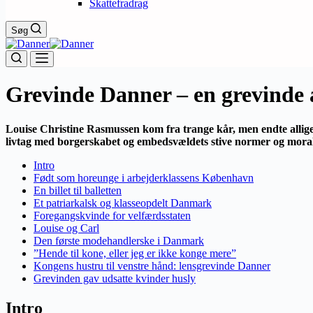
Skattefradrag
Søg
Grevinde Danner – en grevinde a
Louise Christine Rasmussen kom fra trange kår, men endte alligev
livtag med borgerskabet og embedsvældets stive normer og moral 
Intro
Født som horeunge i arbejderklassens København
En billet til balletten
Et patriarkalsk og klasseopdelt Danmark
Foregangskvinde for velfærdsstaten
Louise og Carl
Den første modehandlerske i Danmark
”Hende til kone, eller jeg er ikke konge mere”
Kongens hustru til venstre hånd: lensgrevinde Danner
Grevinden gav udsatte kvinder husly
Intro