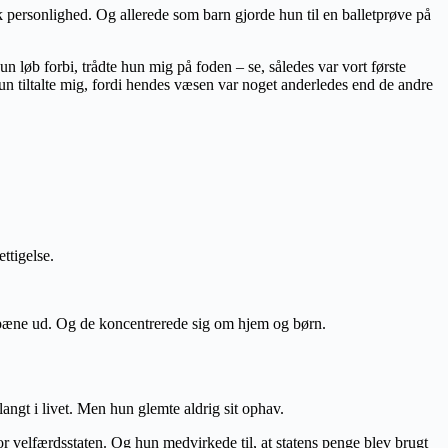
k personlighed. Og allerede som barn gjorde hun til en balletprøve på
 løb forbi, trådte hun mig på foden – se, således var vort første
un tiltalte mig, fordi hendes væsen var noget anderledes end de andre
ettigelse.
å pæne ud. Og de koncentrerede sig om hjem og børn.
angt i livet. Men hun glemte aldrig sit ophav.
r velfærdsstaten. Og hun medvirkede til, at statens penge blev brugt