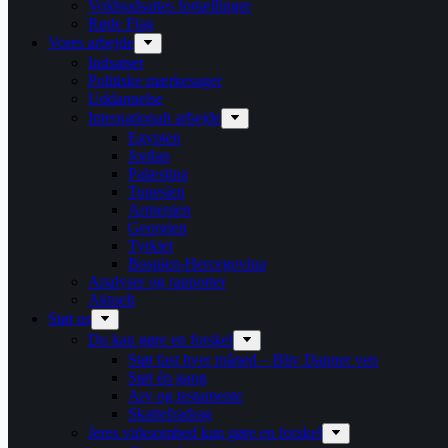
Voldsudsattes fortællinger
Røde Flag
Vores arbejde
Indsatser
Politiske mærkesager
Uddannelse
Internationalt arbejde
Egypten
Jordan
Palæstina
Tunesien
Armenien
Georgien
Tyrkiet
Bosnien-Hercegovina
Analyser og rapporter
Aktuelt
Støt os
Du kan gøre en forskel
Støt fast hver måned – Bliv Danner ven
Støt én gang
Arv og testamente
Skattefradrag
Jeres virksomhed kan gøre en forskel