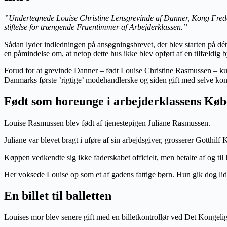
”Undertegnede Louise Christine Lensgrevinde af Danner, Kong Frederi
stiftelse for trængende Fruentimmer af Arbejderklassen.”
Sådan lyder indledningen på ansøgningsbrevet, der blev starten på dé
en påmindelse om, at netop dette hus ikke blev opført af en tilfældig 
Forud for at grevinde Danner – født Louise Christine Rasmussen – kunn
Danmarks første ’rigtige’ modehandlerske og siden gift med selve k
Født som horeunge i arbejderklassens Kø
Louise Rasmussen blev født af tjenestepigen Juliane Rasmussen.
Juliane var blevet bragt i uføre af sin arbejdsgiver, grosserer Gotthi
Køppen vedkendte sig ikke faderskabet officielt, men betalte af og ti
Her voksede Louise op som et af gadens fattige børn. Hun gik dog lidt
En billet til balletten
Louises mor blev senere gift med en billetkontrollør ved Det Kongelige