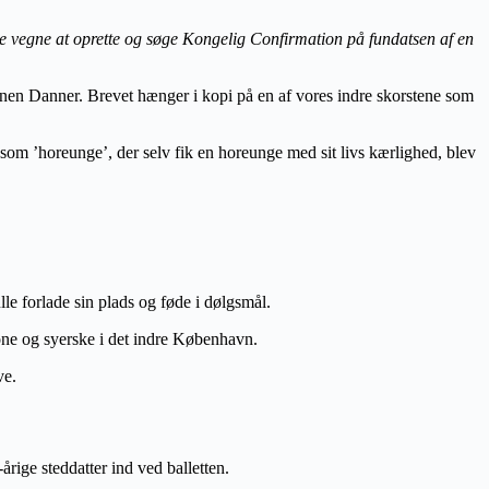
e vegne at oprette og søge Kongelig Confirmation på fundatsen af en
onen Danner. Brevet hænger i kopi på en af vores indre skorstene som
 som ’horeunge’, der selv fik en horeunge med sit livs kærlighed, blev
lle forlade sin plads og føde i dølgsmål.
ekone og syerske i det indre København.
ve.
rige steddatter ind ved balletten.