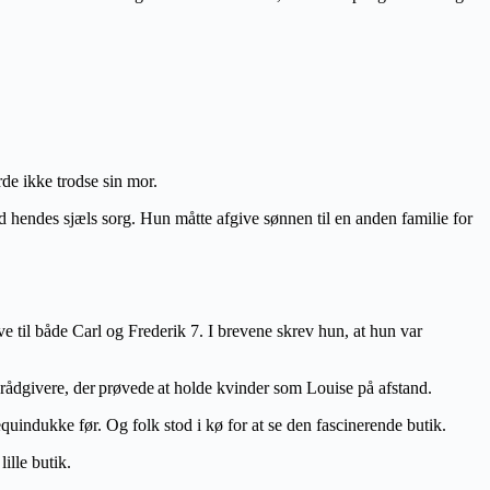
rde ikke trodse sin mor.
hendes sjæls sorg. Hun måtte afgive sønnen til en anden familie for
e til både Carl og Frederik 7. I brevene skrev hun, at hun var
rådgivere, der
prøvede
at holde kvinder som Louise på afstand.
uindukke før. Og folk stod i kø for at se den fascinerende butik.
ille butik.