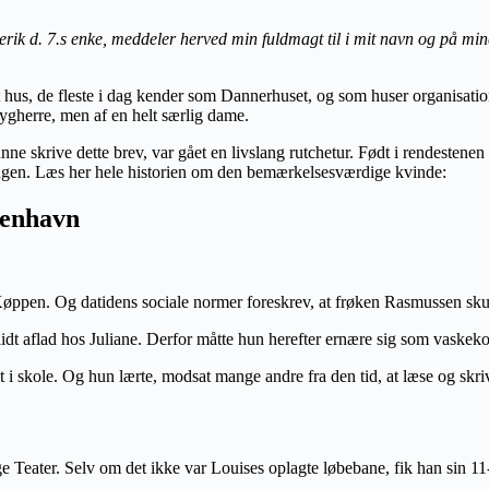
k d. 7.s enke, meddeler herved min fuldmagt til i mit navn og på min
t hus, de fleste i dag kender som Dannerhuset, og som huser organisati
bygherre, men af en helt særlig dame.
e skrive dette brev, var gået en livslang rutchetur. Født i rendestenen
ongen. Læs her hele historien om den bemærkelsesværdige kvinde:
benhavn
lf Køppen. Og datidens sociale normer foreskrev, at frøken Rasmussen sku
l lidt aflad hos Juliane. Derfor måtte hun herefter ernære sig som vask
 i skole. Og hun lærte, modsat mange andre fra den tid, at læse og skri
 Teater. Selv om det ikke var Louises oplagte løbebane, fik han sin 11-å