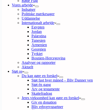
Røde Flag
Vores arbejde
Indsatser
Politiske mærkesager
Uddannelse
Internationalt arbejde
Egypten
Jordan
Palæstina
Tunesien
Armenien
Georgien
Tyrkiet
Bosnien-Hercegovina
Analyser og rapporter
Aktuelt
Støt os
Du kan gøre en forskel
Støt fast hver måned – Bliv Danner ven
Støt én gang
Arv og testamente
Skattefradrag
Jeres virksomhed kan gøre en forskel
Giv en donation
Bliv erhvervspartner