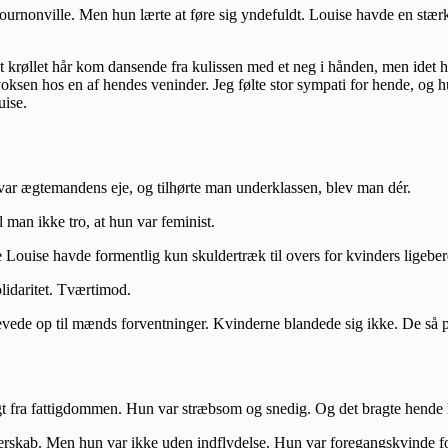
Bournonville. Men hun lærte at føre sig yndefuldt. Louise havde en stær
krøllet hår kom dansende fra kulissen med et neg i hånden, men idet hun
voksen hos en af hendes veninder. Jeg følte stor sympati for hende, og h
uise.
 var ægtemandens eje, og tilhørte man underklassen, blev man dér.
man ikke tro, at hun var feminist.
Louise havde formentlig kun skuldertræk til overs for kvinders ligeber
olidaritet. Tværtimod.
levede op til mænds forventninger. Kvinderne blandede sig ikke. De s
t fra fattigdommen. Hun var stræbsom og snedig. Og det bragte hende l
rgerskab. Men hun var ikke uden indflydelse. Hun var foregangskvinde fo