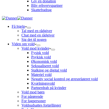
Giv en donation
Bliv erhvervspartner
Skattefradrag
Få hjælp
Tal med en rådgiver
Chat med en rådgiver
Sig det til nogen
Viden om vold
Vold mod kvinder
Fysisk vold
Psykisk vold
Økonomisk vold
Seksualiseret vold
Stalking og digital vold
Materiel vold
Negativ social kontrol og æresrelateret vold
Kvælningsvold
Partnerdrab på kvinder
Vold mod børn
For pårørende
For fagpersoner
Voldsudsattes fortællinger