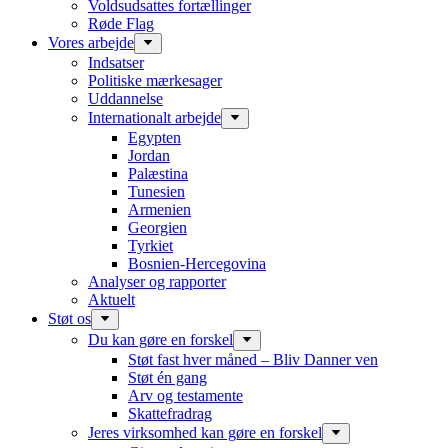
Voldsudsattes fortællinger
Røde Flag
Vores arbejde
Indsatser
Politiske mærkesager
Uddannelse
Internationalt arbejde
Egypten
Jordan
Palæstina
Tunesien
Armenien
Georgien
Tyrkiet
Bosnien-Hercegovina
Analyser og rapporter
Aktuelt
Støt os
Du kan gøre en forskel
Støt fast hver måned – Bliv Danner ven
Støt én gang
Arv og testamente
Skattefradrag
Jeres virksomhed kan gøre en forskel