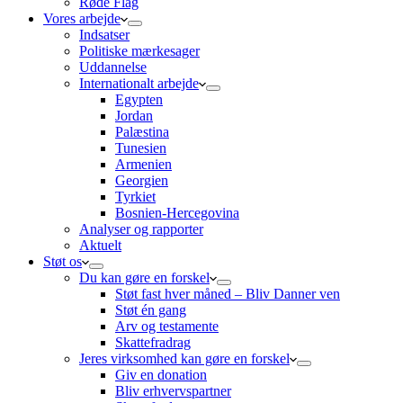
Røde Flag
Vores arbejde
Indsatser
Politiske mærkesager
Uddannelse
Internationalt arbejde
Egypten
Jordan
Palæstina
Tunesien
Armenien
Georgien
Tyrkiet
Bosnien-Hercegovina
Analyser og rapporter
Aktuelt
Støt os
Du kan gøre en forskel
Støt fast hver måned – Bliv Danner ven
Støt én gang
Arv og testamente
Skattefradrag
Jeres virksomhed kan gøre en forskel
Giv en donation
Bliv erhvervspartner