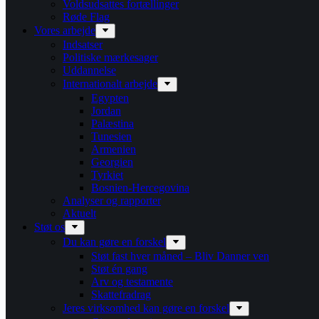
Voldsudsattes fortællinger
Røde Flag
Vores arbejde
Indsatser
Politiske mærkesager
Uddannelse
Internationalt arbejde
Egypten
Jordan
Palæstina
Tunesien
Armenien
Georgien
Tyrkiet
Bosnien-Hercegovina
Analyser og rapporter
Aktuelt
Støt os
Du kan gøre en forskel
Støt fast hver måned – Bliv Danner ven
Støt én gang
Arv og testamente
Skattefradrag
Jeres virksomhed kan gøre en forskel