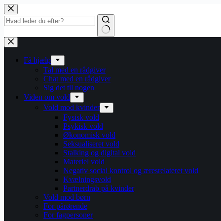
Fortsæt
til
indhold
Få hjælp
Tal med en rådgiver
Chat med en rådgiver
Sig det til nogen
Viden om vold
Vold mod kvinder
Fysisk vold
Psykisk vold
Økonomisk vold
Seksualiseret vold
Stalking og digital vold
Materiel vold
Negativ social kontrol og æresrelateret vold
Kvælningsvold
Partnerdrab på kvinder
Vold mod børn
For pårørende
For fagpersoner