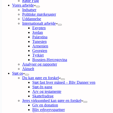
Røde Flag
Vores arbejde
Indsatser
Politiske mærkesager
Uddannelse
Internationalt arbejde
Egypten
Jordan
Palæstina
Tunesien
Armenien
Georgien
Tyrkiet
Bosnien-Hercegovina
Analyser og rapporter
Aktuelt
Støt os
Du kan gøre en forskel
Støt fast hver måned – Bliv Danner ven
Støt én gang
Arv og testamente
Skattefradrag
Jeres virksomhed kan gøre en forskel
Giv en donation
Bliv erhvervspartner