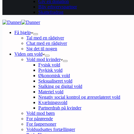
Giv en donation
Bliv erhvervspartner
Skattefradrag
Få hjælp
Tal med en rådgiver
Chat med en rådgiver
Sig det til nogen
Viden om vold
Vold mod kvinder
Fysisk vold
Psykisk vold
Økonomisk vold
Seksualiseret vold
Stalking og digital vold
Materiel vold
Negativ social kontrol og æresrelateret vold
Kvælningsvold
Partnerdrab på kvinder
Vold mod børn
For pårørende
For fagpersoner
Voldsudsattes fortællinger