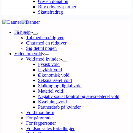
Giv en donation
Bliv erhvervspartner
Skattefradrag
Få hjælp
Tal med en rådgiver
Chat med en rådgiver
Sig det til nogen
Viden om vold
Vold mod kvinder
Fysisk vold
Psykisk vold
Økonomisk vold
Seksualiseret vold
Stalking og digital vold
Materiel vold
Negativ social kontrol og æresrelateret vold
Kvælningsvold
Partnerdrab på kvinder
Vold mod børn
For pårørende
For fagpersoner
Voldsudsattes fortællinger