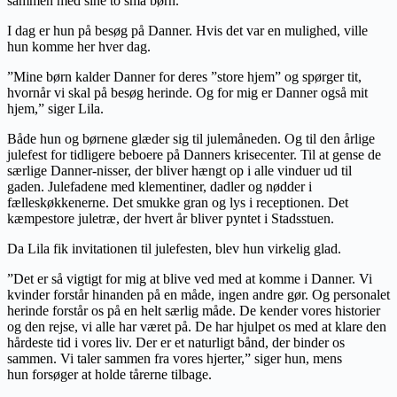
sammen med sine to små børn.
I dag er hun på besøg på Danner. Hvis det var en mulighed, ville
hun komme her hver dag.
”Mine børn kalder Danner for deres ”store hjem” og spørger tit,
hvornår vi skal på besøg herinde. Og for mig er Danner også mit
hjem,” siger Lila.
Både hun og børnene glæder sig til julemåneden. Og til den årlige
julefest for tidligere beboere på Danners krisecenter. Til at gense de
særlige Danner-nisser, der bliver hængt op i alle vinduer ud til
gaden. Julefadene med klementiner, dadler og nødder i
fælleskøkkenerne. Det smukke gran og lys i receptionen. Det
kæmpestore juletræ, der hvert år bliver pyntet i Stadsstuen.
Da Lila fik invitationen til julefesten, blev hun virkelig glad.
”Det er så vigtigt for mig at blive ved med at komme i Danner. Vi
kvinder forstår hinanden på en måde, ingen andre gør. Og personalet
herinde forstår os på en helt særlig måde. De kender vores historier
og den rejse, vi alle har været på. De har hjulpet os med at klare den
hårdeste tid i vores liv. Der er et naturligt bånd, der binder os
sammen. Vi taler sammen fra vores hjerter,” siger hun, mens
hun forsøger at holde tårerne tilbage.