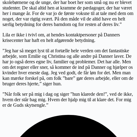
skolebørnene og de unge, der har boet her som små og nu er blevet
studenter. De skal altid hen at kramme de pædagoger, der har været
her i mange år. For de var jo de første voksne til at tale med dem om
noget, der var rigtig svært. På den måde vil de altid have en helt
særlig betydning for deres barndom og for resten af deres liv.”
Lila er ikke i tvivl om, at hendes kontaktpersoner på Danners
krisecenter har haft en helt afgørende betydning.
”Jeg har så meget lyst til at fortælle hele verden om det fantastiske
arbejde, som Emilie og Christina og alle andre på Danner laver. De
har jo også deres egne liv, familier og problemer. Det har alle. Men
om det regner eller sner, så kommer de ind på Danner og hjælper os
kvinder hver eneste dag. Jeg ved godt, de får løn for det. Men man
kan mærke forskel på, om folk ”bare” gør deres arbejde, eller om de
bruger deres hjerte,” siger hun.
”Når folk ser på mig i dag og siger ”hun klarede den!”, ved de ikke,
hvem der står bag mig. Hvem der hjalp mig til at klare det. For mig
er de Guds skytsengle.”