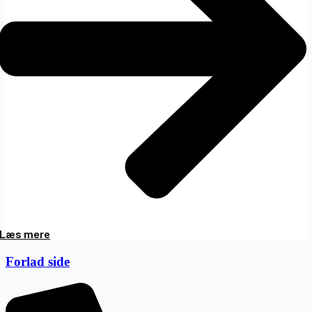
Læs mere
Forlad side