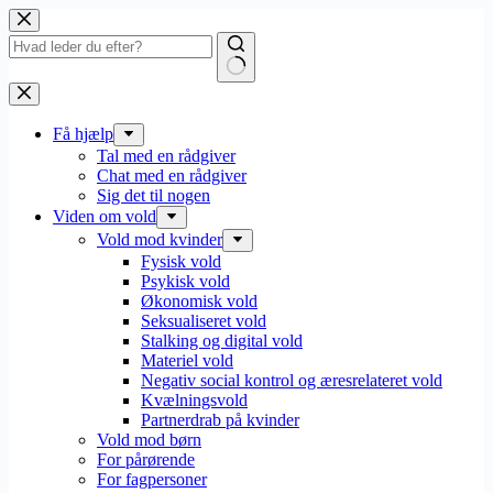
Fortsæt
til
indhold
Få hjælp
Tal med en rådgiver
Chat med en rådgiver
Sig det til nogen
Viden om vold
Vold mod kvinder
Fysisk vold
Psykisk vold
Økonomisk vold
Seksualiseret vold
Stalking og digital vold
Materiel vold
Negativ social kontrol og æresrelateret vold
Kvælningsvold
Partnerdrab på kvinder
Vold mod børn
For pårørende
For fagpersoner