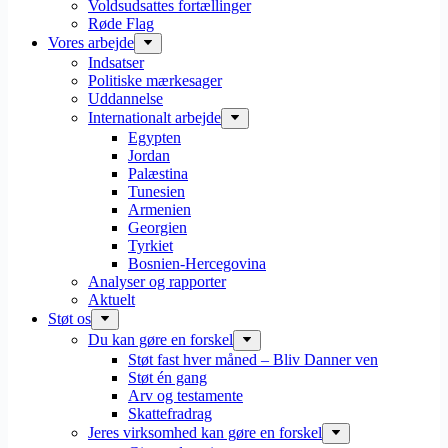
Voldsudsattes fortællinger
Røde Flag
Vores arbejde
Indsatser
Politiske mærkesager
Uddannelse
Internationalt arbejde
Egypten
Jordan
Palæstina
Tunesien
Armenien
Georgien
Tyrkiet
Bosnien-Hercegovina
Analyser og rapporter
Aktuelt
Støt os
Du kan gøre en forskel
Støt fast hver måned – Bliv Danner ven
Støt én gang
Arv og testamente
Skattefradrag
Jeres virksomhed kan gøre en forskel