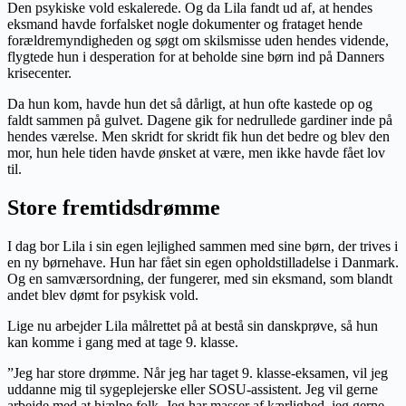
Den psykiske vold eskalerede. Og da Lila fandt ud af, at hendes
eksmand havde forfalsket nogle dokumenter og frataget hende
forældremyndigheden og søgt om skilsmisse uden hendes vidende,
flygtede hun i desperation for at beholde sine børn ind på Danners
krisecenter.
Da hun kom, havde hun det så dårligt, at hun ofte kastede op og
faldt sammen på gulvet. Dagene gik for nedrullede gardiner inde på
hendes værelse. Men skridt for skridt fik hun det bedre og blev den
mor, hun hele tiden havde ønsket at være, men ikke havde fået lov
til.
Store fremtidsdrømme
I dag bor Lila i sin egen lejlighed sammen med sine børn, der trives i
en ny børnehave. Hun har fået sin egen opholdstilladelse i Danmark.
Og en samværsordning, der fungerer, med sin eksmand, som blandt
andet blev dømt for psykisk vold.
Lige nu arbejder Lila målrettet på at bestå sin danskprøve, så hun
kan komme i gang med at tage 9. klasse.
”Jeg har store drømme. Når jeg har taget 9. klasse-eksamen, vil jeg
uddanne mig til sygeplejerske eller SOSU-assistent. Jeg vil gerne
arbejde med at hjælpe folk. Jeg har masser af kærlighed, jeg gerne