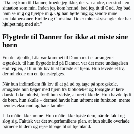
”Da jeg kom til Danner, troede jeg ikke, der var andre, der stod i en
situation som min. Inden jeg kom herind, bad jeg tit til Gud. Jeg bad
ham se mig og hjælpe mig. Og han hørte mig og sendte mine
kontaktpersoner, Emilie og Christina. De er mine skytsengle, der har
hjulpet mig med alt.”
Flygtede til Danner for ikke at miste sine
børn
Fra det øjeblik, Lila var kommet til Danmark i et arrangeret
ægteskab, til hun flygtede ind på Danner, var det mere undtagelsen
end reglen, at hun fik lov til at forlade sit hjem. Hun levede et liv,
der mindede om en tjenestepiges.
Når hun indimellem fik lov til at gå ud og tage på sprogskole,
smuglede hun bøger med hjem fra biblioteket og forsøgte at lære
dansk. Ikke mindst, fordi hun vidste, at uret tikkede. Hun havde født
de børn, hun skulle – dermed havde hun udtømt sin funktion, mente
hendes eksmand og hans familie.
Lila måtte ikke amme. Hun måtte ikke trøste dem, når de faldt og
slog sig. Faktisk var det svigerfamiliens plan, at hun skulle overlade
børnene til dem og rejse tilbage til sit hjemland.