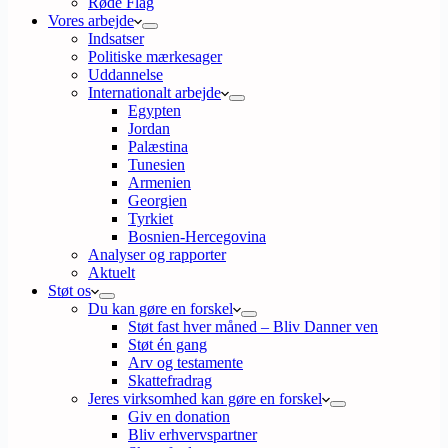
Røde Flag
Vores arbejde
Indsatser
Politiske mærkesager
Uddannelse
Internationalt arbejde
Egypten
Jordan
Palæstina
Tunesien
Armenien
Georgien
Tyrkiet
Bosnien-Hercegovina
Analyser og rapporter
Aktuelt
Støt os
Du kan gøre en forskel
Støt fast hver måned – Bliv Danner ven
Støt én gang
Arv og testamente
Skattefradrag
Jeres virksomhed kan gøre en forskel
Giv en donation
Bliv erhvervspartner