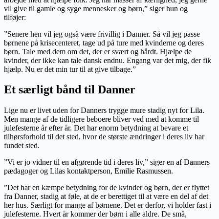
vil give til gamle og syge mennesker og børn,” siger hun og
tilføjer:
”Senere hen vil jeg også være frivillig i Danner. Så vil jeg passe
børnene på krisecenteret, tage ud på ture med kvinderne og deres
børn. Tale med dem om det, der er svært og hårdt. Hjælpe de
kvinder, der ikke kan tale dansk endnu. Engang var det mig, der fik
hjælp. Nu er det min tur til at give tilbage.”
Et særligt bånd til Danner
Lige nu er livet uden for Danners trygge mure stadig nyt for Lila.
Men mange af de tidligere beboere bliver ved med at komme til
julefesterne år efter år. Det har enorm betydning at bevare et
tilhørsforhold til det sted, hvor de største ændringer i deres liv har
fundet sted.
”Vi er jo vidner til en afgørende tid i deres liv,” siger en af Danners
pædagoger og Lilas kontaktperson, Emilie Rasmussen.
”Det har en kæmpe betydning for de kvinder og børn, der er flyttet
fra Danner, stadig at føle, at de er berettiget til at være en del af det
her hus. Særligt for mange af børnene. Det er derfor, vi holder fast i
julefesterne. Hvert år kommer der børn i alle aldre. De små,