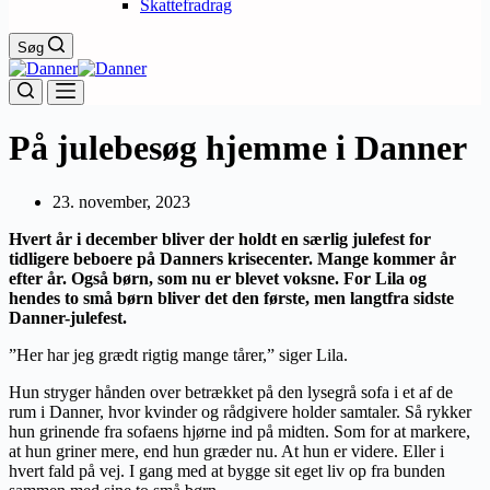
Skattefradrag
Søg
På julebesøg hjemme i Danner
23. november, 2023
Hvert år i december bliver der holdt en særlig julefest for
tidligere beboere på Danners krisecenter. Mange kommer år
efter år. Også børn, som nu er blevet voksne. For Lila og
hendes to små børn bliver det den første, men langtfra sidste
Danner-julefest.
”Her har jeg grædt rigtig mange tårer,” siger Lila.
Hun stryger hånden over betrækket på den lysegrå sofa i et af de
rum i Danner, hvor kvinder og rådgivere holder samtaler. Så rykker
hun grinende fra sofaens hjørne ind på midten. Som for at markere,
at hun griner mere, end hun græder nu. At hun er videre. Eller i
hvert fald på vej. I gang med at bygge sit eget liv op fra bunden