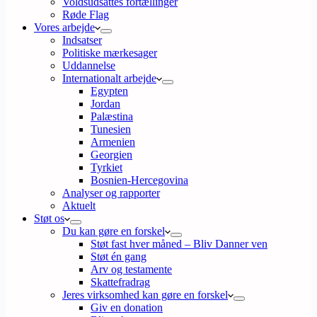
Voldsudsattes fortællinger
Røde Flag
Vores arbejde
Indsatser
Politiske mærkesager
Uddannelse
Internationalt arbejde
Egypten
Jordan
Palæstina
Tunesien
Armenien
Georgien
Tyrkiet
Bosnien-Hercegovina
Analyser og rapporter
Aktuelt
Støt os
Du kan gøre en forskel
Støt fast hver måned – Bliv Danner ven
Støt én gang
Arv og testamente
Skattefradrag
Jeres virksomhed kan gøre en forskel
Giv en donation