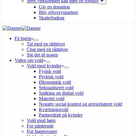
Jeres virksomhed kan gøre en forskel
Giv en donation
Bliv erhvervspartner
Skattefradrag
Få hjælp
Tal med en rådgiver
Chat med en rådgiver
Sig det til nogen
Viden om vold
Vold mod kvinder
Fysisk vold
Psykisk vold
Økonomisk vold
Seksualiseret vold
Stalking og digital vold
Materiel vold
Negativ social kontrol og æresrelateret vold
Kvælningsvold
Partnerdrab på kvinder
Vold mod børn
For pårørende
For fagpersoner