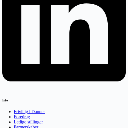
Info
Frivillig i Danner
Foredrag
Ledige stillinger
Partnerskaber