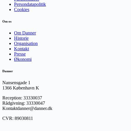
Persondatapolitik
Cookies
Om os
Om Danner
Historie
Organisation
Kontakt
Presse
Økonomi
Danner
Nansensgade 1
1366 København K
Reception: 33330037
Rådgivning: 33330047
Kontaktdanner@danner.dk
CVR: 89030811