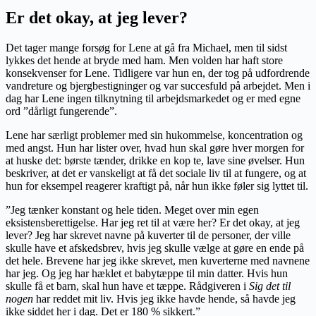
Er det okay, at jeg lever?
Det tager mange forsøg for Lene at gå fra Michael, men til sidst
lykkes det hende at bryde med ham. Men volden har haft store
konsekvenser for Lene. Tidligere var hun en, der tog på udfordrende
vandreture og bjergbestigninger og var succesfuld på arbejdet. Men i
dag har Lene ingen tilknytning til arbejdsmarkedet og er med egne
ord ”dårligt fungerende”.
Lene har særligt problemer med sin hukommelse, koncentration og
med angst. Hun har lister over, hvad hun skal gøre hver morgen for
at huske det: børste tænder, drikke en kop te, lave sine øvelser. Hun
beskriver, at det er vanskeligt at få det sociale liv til at fungere, og at
hun for eksempel reagerer kraftigt på, når hun ikke føler sig lyttet til.
”Jeg tænker konstant og hele tiden. Meget over min egen
eksistensberettigelse. Har jeg ret til at være her? Er det okay, at jeg
lever? Jeg har skrevet navne på kuverter til de personer, der ville
skulle have et afskedsbrev, hvis jeg skulle vælge at gøre en ende på
det hele. Brevene har jeg ikke skrevet, men kuverterne med navnene
har jeg. Og jeg har hæklet et babytæppe til min datter. Hvis hun
skulle få et barn, skal hun have et tæppe. Rådgiveren i
Sig det til
nogen
har reddet mit liv. Hvis jeg ikke havde hende, så havde jeg
ikke siddet her i dag. Det er 180 % sikkert.”