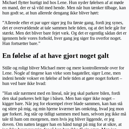
Michael flytter hurtigt ind hos Lene. Hun nyder følelsen af at møde
en mand, der er så vild med hende. Men når hun tænker tilbage, kan
hun godt se, at hun allerede dengang ikke bliver hørt:
”Allerede efter et par uger siger jeg fra første gang, fordi jeg synes,
det er overvældende at tale sammen hele tiden, og at det hele går for
stærkt. Men det bliver bare fejet væk. Og det er egentlig sådan det er
igennem hele vores forhold, hver gang jeg siger fra overfor noget.
Han fortsætter bare.”
En følelse af at have gjort noget galt
Stille og roligt bliver Michael mere og mere kontrollerende over for
Lene. Nogle af tingene kan virke som bagateller, siger Lene, men
indeni hende vokser en følelse af hele tiden at gøre noget forkert –
hun ved bare ikke hvad:
”Han står nærmest med en lineal, når jeg skal parkere bilen, fordi
den skal parkeres helt lige i båsen. Men han siger ikke noget –
kigger bare. Når jeg for eksempel river blade sammen, kan han stå
og stirre på mig, og min hjerne kværner løs omkring, hvad jeg mon
gør forkert. Jeg står op tidligt sammen med ham, selvom jeg ikke må
tale til ham om morgenen, men hvis jeg bliver liggende, er jeg
doven. Om natten lægger han en hånd tungt på mig for at sikre, at