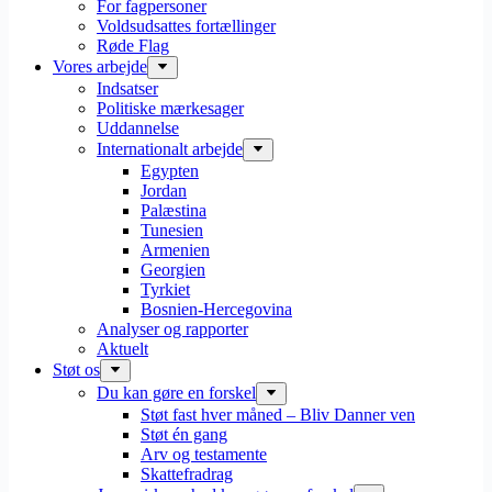
For fagpersoner
Voldsudsattes fortællinger
Røde Flag
Vores arbejde
Indsatser
Politiske mærkesager
Uddannelse
Internationalt arbejde
Egypten
Jordan
Palæstina
Tunesien
Armenien
Georgien
Tyrkiet
Bosnien-Hercegovina
Analyser og rapporter
Aktuelt
Støt os
Du kan gøre en forskel
Støt fast hver måned – Bliv Danner ven
Støt én gang
Arv og testamente
Skattefradrag