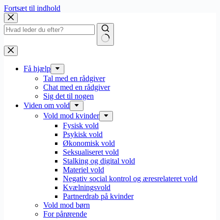
Fortsæt til indhold
Få hjælp
Tal med en rådgiver
Chat med en rådgiver
Sig det til nogen
Viden om vold
Vold mod kvinder
Fysisk vold
Psykisk vold
Økonomisk vold
Seksualiseret vold
Stalking og digital vold
Materiel vold
Negativ social kontrol og æresrelateret vold
Kvælningsvold
Partnerdrab på kvinder
Vold mod børn
For pårørende