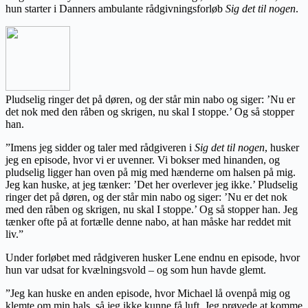
hun starter i Danners ambulante rådgivningsforløb
Sig det til nogen
.
Pludselig ringer det på døren, og der står min nabo og siger: ’Nu er
det nok med den råben og skrigen, nu skal I stoppe.’ Og så stopper
han.
”Imens jeg sidder og taler med rådgiveren i
Sig det til nogen
, husker
jeg en episode, hvor vi er uvenner. Vi bokser med hinanden, og
pludselig ligger han oven på mig med hænderne om halsen på mig.
Jeg kan huske, at jeg tænker: ’Det her overlever jeg ikke.’ Pludselig
ringer det på døren, og der står min nabo og siger: ’Nu er det nok
med den råben og skrigen, nu skal I stoppe.’ Og så stopper han. Jeg
tænker ofte på at fortælle denne nabo, at han måske har reddet mit
liv.”
Under forløbet med rådgiveren husker Lene endnu en episode, hvor
hun var udsat for kvælningsvold – og som hun havde glemt.
”Jeg kan huske en anden episode, hvor Michael lå ovenpå mig og
klemte om min hals, så jeg ikke kunne få luft. Jeg prøvede at komme