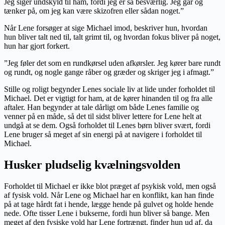
Jeg siger undskyld til ham, fordi jeg er så besværlig. Jeg går og
tænker på, om jeg kan være skizofren eller sådan noget.”
Når Lene forsøger at sige Michael imod, beskriver hun, hvordan
hun bliver talt ned til, talt grimt til, og hvordan fokus bliver på noget,
hun har gjort forkert.
”Jeg føler det som en rundkørsel uden afkørsler. Jeg kører bare rundt
og rundt, og nogle gange råber og græder og skriger jeg i afmagt.”
Stille og roligt begynder Lenes sociale liv at lide under forholdet til
Michael. Det er vigtigt for ham, at de kører hinanden til og fra alle
aftaler. Han begynder at tale dårligt om både Lenes familie og
venner på en måde, så det til sidst bliver lettere for Lene helt at
undgå at se dem. Også forholdet til Lenes børn bliver svært, fordi
Lene bruger så meget af sin energi på at navigere i forholdet til
Michael.
Husker pludselig kvælningsvolden
Forholdet til Michael er ikke blot præget af psykisk vold, men også
af fysisk vold. Når Lene og Michael har en konflikt, kan han finde
på at tage hårdt fat i hende, lægge hende på gulvet og holde hende
nede. Ofte tisser Lene i bukserne, fordi hun bliver så bange. Men
meget af den fysiske vold har Lene fortrængt, finder hun ud af, da