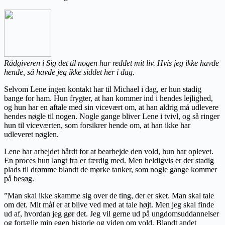
Rådgiveren i Sig det til nogen har reddet mit liv. Hvis jeg ikke havde
hende, så havde jeg ikke siddet her i dag.
Selvom Lene ingen kontakt har til Michael i dag, er hun stadig
bange for ham. Hun frygter, at han kommer ind i hendes lejlighed,
og hun har en aftale med sin vicevært om, at han aldrig må udlevere
hendes nøgle til nogen. Nogle gange bliver Lene i tvivl, og så ringer
hun til viceværten, som forsikrer hende om, at han ikke har
udleveret nøglen.
Lene har arbejdet hårdt for at bearbejde den vold, hun har oplevet.
En proces hun langt fra er færdig med. Men heldigvis er der stadig
plads til drømme blandt de mørke tanker, som nogle gange kommer
på besøg.
”Man skal ikke skamme sig over de ting, der er sket. Man skal tale
om det. Mit mål er at blive ved med at tale højt. Men jeg skal finde
ud af, hvordan jeg gør det. Jeg vil gerne ud på ungdomsuddannelser
og fortælle min egen historie og viden om vold. Blandt andet