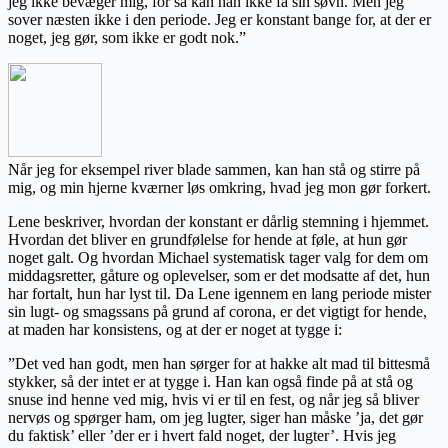
jeg ikke bevæger mig, for så kan han ikke få sin søvn. Men jeg
sover næsten ikke i den periode. Jeg er konstant bange for, at der er
noget, jeg gør, som ikke er godt nok.”
Når jeg for eksempel river blade sammen, kan han stå og stirre på
mig, og min hjerne kværner løs omkring, hvad jeg mon gør forkert.
Lene beskriver, hvordan der konstant er dårlig stemning i hjemmet.
Hvordan det bliver en grundfølelse for hende at føle, at hun gør
noget galt. Og hvordan Michael systematisk tager valg for dem om
middagsretter, gåture og oplevelser, som er det modsatte af det, hun
har fortalt, hun har lyst til. Da Lene igennem en lang periode mister
sin lugt- og smagssans på grund af corona, er det vigtigt for hende,
at maden har konsistens, og at der er noget at tygge i:
”Det ved han godt, men han sørger for at hakke alt mad til bittesmå
stykker, så der intet er at tygge i. Han kan også finde på at stå og
snuse ind henne ved mig, hvis vi er til en fest, og når jeg så bliver
nervøs og spørger ham, om jeg lugter, siger han måske ’ja, det gør
du faktisk’ eller ’der er i hvert fald noget, der lugter’. Hvis jeg