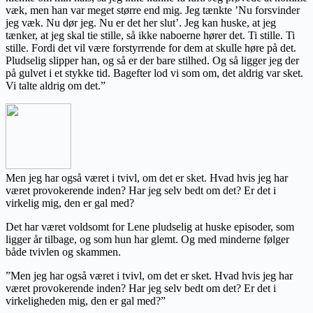
væk, men han var meget større end mig. Jeg tænkte ’Nu forsvinder
jeg væk. Nu dør jeg. Nu er det her slut’. Jeg kan huske, at jeg
tænker, at jeg skal tie stille, så ikke naboerne hører det. Ti stille. Ti
stille. Fordi det vil være forstyrrende for dem at skulle høre på det.
Pludselig slipper han, og så er der bare stilhed. Og så ligger jeg der
på gulvet i et stykke tid. Bagefter lod vi som om, det aldrig var sket.
Vi talte aldrig om det.”
Men jeg har også været i tvivl, om det er sket. Hvad hvis jeg har
været provokerende inden? Har jeg selv bedt om det? Er det i
virkelig mig, den er gal med?
Det har været voldsomt for Lene pludselig at huske episoder, som
ligger år tilbage, og som hun har glemt. Og med minderne følger
både tvivlen og skammen.
”Men jeg har også været i tvivl, om det er sket. Hvad hvis jeg har
været provokerende inden? Har jeg selv bedt om det? Er det i
virkeligheden mig, den er gal med?”