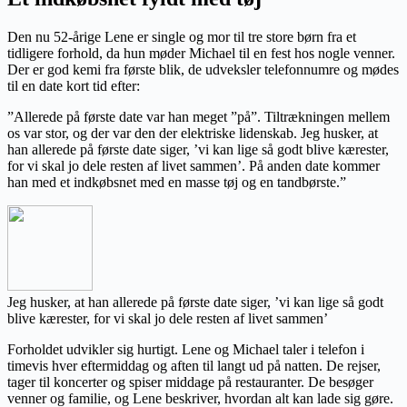
Den nu 52-årige Lene er single og mor til tre store børn fra et
tidligere forhold, da hun møder Michael til en fest hos nogle venner.
Der er god kemi fra første blik, de udveksler telefonnumre og mødes
til en date kort tid efter:
”Allerede på første date var han meget ”på”. Tiltrækningen mellem
os var stor, og der var den der elektriske lidenskab. Jeg husker, at
han allerede på første date siger, ’vi kan lige så godt blive kærester,
for vi skal jo dele resten af livet sammen’. På anden date kommer
han med et indkøbsnet med en masse tøj og en tandbørste.”
Jeg husker, at han allerede på første date siger, ’vi kan lige så godt
blive kærester, for vi skal jo dele resten af livet sammen’
Forholdet udvikler sig hurtigt. Lene og Michael taler i telefon i
timevis hver eftermiddag og aften til langt ud på natten. De rejser,
tager til koncerter og spiser middage på restauranter. De besøger
venner og familie, og Lene beskriver, hvordan alt kan lade sig gøre.