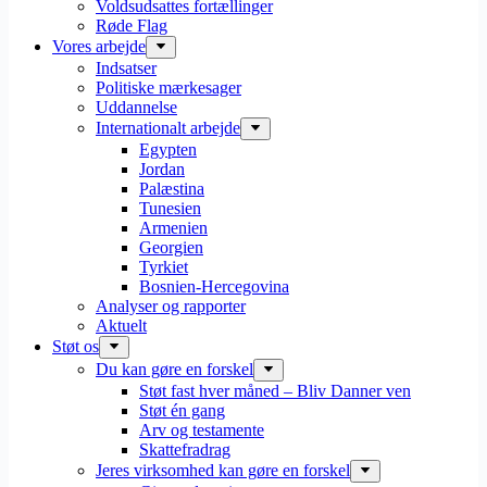
Voldsudsattes fortællinger
Røde Flag
Vores arbejde
Indsatser
Politiske mærkesager
Uddannelse
Internationalt arbejde
Egypten
Jordan
Palæstina
Tunesien
Armenien
Georgien
Tyrkiet
Bosnien-Hercegovina
Analyser og rapporter
Aktuelt
Støt os
Du kan gøre en forskel
Støt fast hver måned – Bliv Danner ven
Støt én gang
Arv og testamente
Skattefradrag
Jeres virksomhed kan gøre en forskel