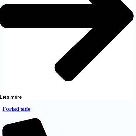
Læs mere
Forlad side