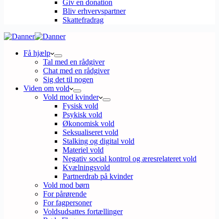
Giv en donation
Bliv erhvervspartner
Skattefradrag
Få hjælp
Tal med en rådgiver
Chat med en rådgiver
Sig det til nogen
Viden om vold
Vold mod kvinder
Fysisk vold
Psykisk vold
Økonomisk vold
Seksualiseret vold
Stalking og digital vold
Materiel vold
Negativ social kontrol og æresrelateret vold
Kvælningsvold
Partnerdrab på kvinder
Vold mod børn
For pårørende
For fagpersoner
Voldsudsattes fortællinger