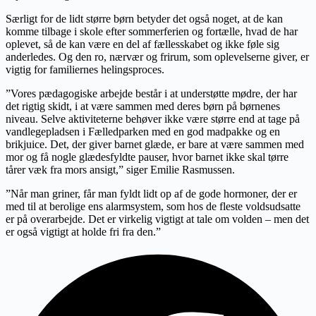
Særligt for de lidt større børn betyder det også noget, at de kan
komme tilbage i skole efter sommerferien og fortælle, hvad de har
oplevet, så de kan være en del af fællesskabet og ikke føle sig
anderledes. Og den ro, nærvær og frirum, som oplevelserne giver, er
vigtig for familiernes helingsproces.
”Vores pædagogiske arbejde består i at understøtte mødre, der har
det rigtig skidt, i at være sammen med deres børn på børnenes
niveau. Selve aktiviteterne behøver ikke være større end at tage på
vandlegepladsen i Fælledparken med en god madpakke og en
brikjuice. Det, der giver barnet glæde, er bare at være sammen med
mor og få nogle glædesfyldte pauser, hvor barnet ikke skal tørre
tårer væk fra mors ansigt,” siger Emilie Rasmussen.
”Når man griner, får man fyldt lidt op af de gode hormoner, der er
med til at berolige ens alarmsystem, som hos de fleste voldsudsatte
er på overarbejde. Det er virkelig vigtigt at tale om volden – men det
er også vigtigt at holde fri fra den.”