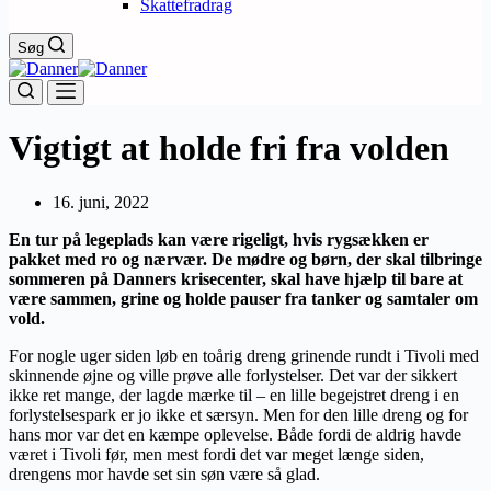
Skattefradrag
Søg
Vigtigt at holde fri fra volden
16. juni, 2022
En tur på legeplads kan være rigeligt, hvis rygsækken er
pakket med ro og nærvær. De mødre og børn, der skal tilbringe
sommeren på Danners krisecenter, skal have hjælp til bare at
være sammen, grine og holde pauser fra tanker og samtaler om
vold.
For nogle uger siden løb en toårig dreng grinende rundt i Tivoli med
skinnende øjne og ville prøve alle forlystelser. Det var der sikkert
ikke ret mange, der lagde mærke til – en lille begejstret dreng i en
forlystelsespark er jo ikke et særsyn. Men for den lille dreng og for
hans mor var det en kæmpe oplevelse. Både fordi de aldrig havde
været i Tivoli før, men mest fordi det var meget længe siden,
drengens mor havde set sin søn være så glad.