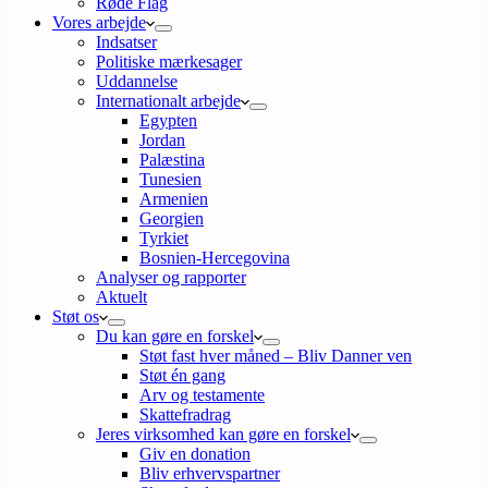
Røde Flag
Vores arbejde
Indsatser
Politiske mærkesager
Uddannelse
Internationalt arbejde
Egypten
Jordan
Palæstina
Tunesien
Armenien
Georgien
Tyrkiet
Bosnien-Hercegovina
Analyser og rapporter
Aktuelt
Støt os
Du kan gøre en forskel
Støt fast hver måned – Bliv Danner ven
Støt én gang
Arv og testamente
Skattefradrag
Jeres virksomhed kan gøre en forskel
Giv en donation
Bliv erhvervspartner