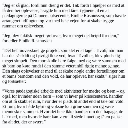
”Jeg er så glad, fordi min dreng er det. Tak fordi I hjælper os med at
få den her oplevelse,” sagde hun med tårer i øjnene til en af
pædagogerne på Danners krisecenter, Emilie Rasmussen, som havde
arrangeret udflugten og var med hele vejen for at skabe trygge
rammer om oplevelsen.
”Jeg blev faktisk meget rørt over, hvor meget det betød for dem,”
fortæller Emilie Rasmussen.
”Det helt uoverskuelige projekt, som det er at tage i Tivoli, når man
har det så skidt og i øvrigt ikke ved, hvad Tivoli er, blev pludselig
meget simpelt. Den mor skulle bare følge med og være sammen med
sit barn og køre rundt i den samme veteranbil rigtig mange gange.
Den slags oplevelser er med til at skabe nogle andre fortællinger om
et barns barndom end den vold, de har oplevet, har skabt,” siger hun
og fortsætter:
”Vores pædagogiske arbejde med aktiviteter for mødre og børn – og
også for kvinder uden børn – som vi laver på krisecenteret, handler
om at få skabt et rum, hvor der er plads til andet end at tale om vold.
Et rum, hvor både børn og voksne kan grine sammen og være
mennesker sammen. Hvor det hele ikke handler om den bagage, de
har med, men hvor de bare kan være til stede i nuet og få en pause
fra alt det, der er svært.”