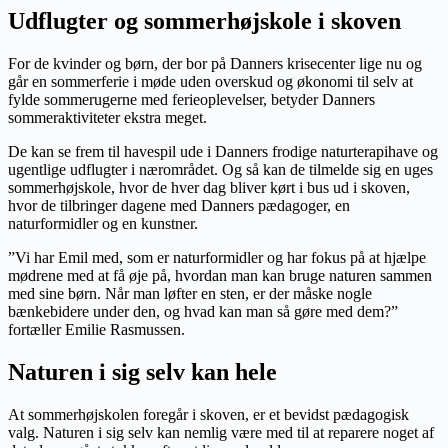
Udflugter og sommerhøjskole i skoven
For de kvinder og børn, der bor på Danners krisecenter lige nu og
går en sommerferie i møde uden overskud og økonomi til selv at
fylde sommerugerne med ferieoplevelser, betyder Danners
sommeraktiviteter ekstra meget.
De kan se frem til havespil ude i Danners frodige naturterapihave og
ugentlige udflugter i nærområdet. Og så kan de tilmelde sig en uges
sommerhøjskole, hvor de hver dag bliver kørt i bus ud i skoven,
hvor de tilbringer dagene med Danners pædagoger, en
naturformidler og en kunstner.
”Vi har Emil med, som er naturformidler og har fokus på at hjælpe
mødrene med at få øje på, hvordan man kan bruge naturen sammen
med sine børn. Når man løfter en sten, er der måske nogle
bænkebidere under den, og hvad kan man så gøre med dem?”
fortæller Emilie Rasmussen.
Naturen i sig selv kan hele
At sommerhøjskolen foregår i skoven, er et bevidst pædagogisk
valg. Naturen i sig selv kan nemlig være med til at reparere noget af