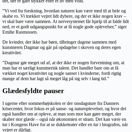
det, der er gået stykker efter et liv med vold.
”Vi ved fra forskning, hvordan naturen kan være med til at hele og
skabe ro. Vi trækker vejret lidt dybere, og der er ikke nogen krav –
vi skal bare være sammen. At nervesystemet får hjælp til at falde lidt
ned, er et godt udgangspunkt for at få nogle gode oplevelser,” siger
Emilie Rasmussen.
De kvinder, der ikke har børn, tilbringer dagene sammen med
kunstneren Dagmar og går på opdagelse i skoven og deres egen
kreativitet.
”Dagmar gør meget ud af, at der ikke er nogen forventning om, at
man har et særligt kunstnerisk talent. Det handler bare om at få
vækket noget kreativitet og nogle sanser i kvinderne, fordi rigtig
mange af dem har lagt så meget låg på sig selv i lang tid.”
Glædesfyldte pauser
I ugerne efter sommerhøjskolen er der onsdagsture fra Danners
krisecenter, hvor fokus er på sanse- og naturoplevelser, og hvor det
også handler om at opleve, at man som mor kan gøre meget, der
skaber stor glæde – også når økonomien er stram. Det kan være en
tur i Kongens Have for at se dukketeater eller en tur i biografen, når
vejret er dårligt.