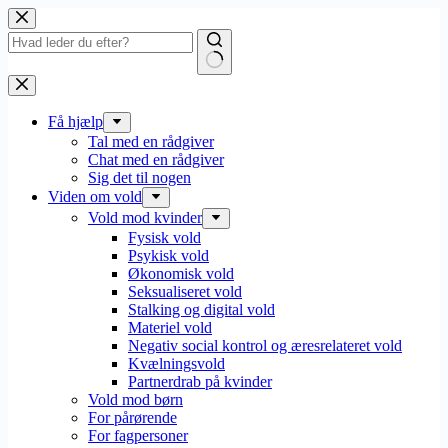
Fortsæt
til
indhold
Få hjælp
Tal med en rådgiver
Chat med en rådgiver
Sig det til nogen
Viden om vold
Vold mod kvinder
Fysisk vold
Psykisk vold
Økonomisk vold
Seksualiseret vold
Stalking og digital vold
Materiel vold
Negativ social kontrol og æresrelateret vold
Kvælningsvold
Partnerdrab på kvinder
Vold mod børn
For pårørende
For fagpersoner